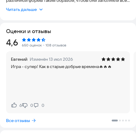
различной формы таким образом, чтобы они заполняли все
пространство игрового поля. Не забывайте следить за тем,
Читать дальше
чтобы фигуры не заполнили все поле до того, как вы успеете
их разместить – в этом случае игра закончится.
Оценки и отзывы
Особенности игры:
- Стильный и минималистичный дизайн.
Рейтинг:
4,6
- Увлекательный и затягивающий геймплей.
650 оценок
・108 отзывов
- Настройка сложности игры.
- Простое управление.
Евгений
Изменён 13 июл 2026
Игра - супер! Как в старые добрые времена🔥🔥🔥
Удачи и отличной вам игры!
6
0
0
Нравится:
Не нравится:
Все отзывы