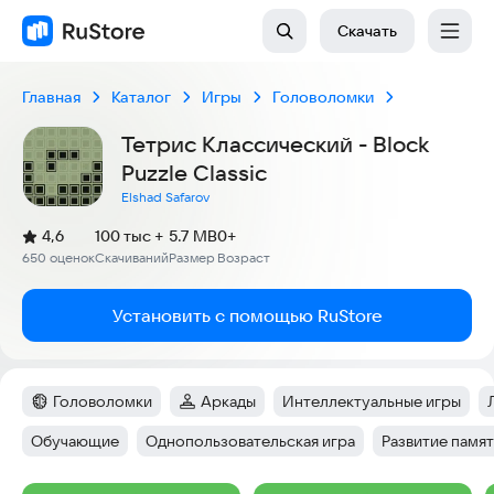
Скачать
Главная
Каталог
Игры
Головоломки
Тетрис Классический - Block
Puzzle Classic
Elshad Safarov
(
)
4,6
100 тыс +
5.7 MB
0+
Рейтинг:
650 оценок
Скачиваний
Размер
Возраст
:
:
:
Установить с помощью RuStore
Головоломки
Аркады
Интеллектуальные игры
Категория
:
Категория
:
Тег
:
Обучающие
Однопользовательская игра
Развитие памя
Тег
:
Тег
:
Тег
: