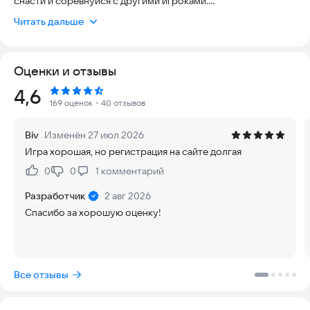
снасти и соревнуйся с другими игроками.
🌟 Что тебя ждёт?
Читать дальше
✔ 15 уникальных водоёмов – от спокойных озёр до бурных
морей.
Оценки и отзывы
✔ 140+ видов рыб – от обычных карасей до легендарных
трофеев!
Рейтинг:
4,6
✔ 30+ наживок и снастей – подбирай лучшую оснастку для
169 оценок
・40 отзывов
каждой рыбы.
✔ Личные рекорды – следи за своими достижениями и ставь
Biv
Изменён 27 июл 2026
новые цели.
Игра хорошая, но регистрация на сайте долгая
✔ Оффлайн-режим – лови рыбу даже без интернета!
🚀 Онлайн-возможности
0
0
1
комментарий
Нравится:
Не нравится:
🔥 Турниры и рейтинги – докажи, что ты лучший рыбак!
Разработчик
2 авг 2026
🛒 Магазин снастей – покупай редкие удочки и приманки.
Спасибо за хорошую оценку!
👥 Командные соревнования – играй с друзьями и побеждай
вместе.
💬 Чат с игроками (с 5 разряда) – общайся, делитесь
советами и строй стратегии.
Все отзывы
🎁 Почему стоит зарегистрироваться?
📌 Сохраняй прогресс – твои трофеи останутся с тобой