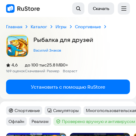
Скачать
Главная
Каталог
Игры
Спортивные
Рыбалка для друзей
Василий Знаков
(
)
4,6
до 100 тыс
25.8 MB
0+
Рейтинг:
169 оценок
Скачиваний
Размер
Возраст
:
:
:
Установить с помощью RuStore
Спортивные
Симуляторы
Многопользовательская
Категория
:
Категория
:
Тег
:
Офлайн
Реализм
Проверено вручную и антивирусом
Тег
:
Тег
:
Тег
: