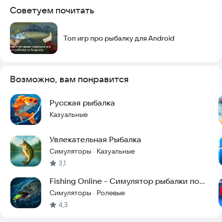
Советуем почитать
Топ игр про рыбалку для Android
Возможно, вам понравится
Русская рыбалка
Казуальные
Увлекательная Рыбалка
Симуляторы
Казуальные
·
3,1
Fishing Online - Симулятор рыбалки по
сети
Симуляторы
Ролевые
·
4,3