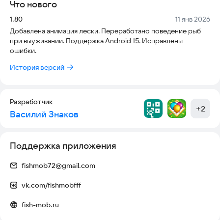
Что нового
даже при смене устройства.
📌 Бонусы за квесты – получай опыт и открывай новые
Версия:
Дата:
1.80
11 янв 2026
возможности.
Добавлена анимация лески. Переработано поведение рыб
📌 Доступ к турнирам – соревнуйся за ценные награды!
при выуживании. Поддержка Android 15. Исправлены
ошибки.
🔔 Удобные уведомления – сверни игру, а о поклёвке
узнаешь по звуку или вибрации!
История версий
📥 Скачай игру прямо сейчас – стань мастером рыбалки и
поймай свой легендарный улов! 🏆
Разработчик
+
2
Василий Знаков
🔹 Официальный сайт:
fish-mob.ru
🔹 Поддержка: раздел «Об игре» с ответами на все вопросы.
🎮 Лови, соревнуйся, побеждай – настоящая рыбалка
Поддержка приложения
начинается здесь! 🐟🎉
fishmob72@gmail.com
vk.com/fishmobfff
fish-mob.ru