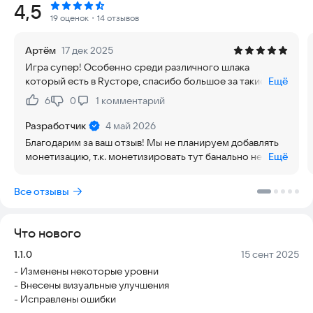
Рейтинг:
4,5
Проходить уровни будет непросто, ведь на пути, помимо
19 оценок
・14 отзывов
обычных препятствий, Вам будут встречаться временные
аномалии! Используйте Вашу способность управления
Артём
17 дек 2025
временем, для того чтобы преодолевать их!
Игра супер! Особенно среди различного шлака
который есть в Rусторе, спасибо большое за такие
Ещё
При поддержке РТУ МИРЭА
гениальные идеи, моё уважение разработчику и всем
6
0
1
комментарий
Нравится:
Не нравится:
людям, которые приложили руку. Готов покупать
различные DLC, если таковой и в будущем планируется,
Разработчик
4 май 2026
я считаю пора уже монетизировать своё творчество.)
Благодарим за ваш отзыв! Мы не планируем добавлять
монетизацию, т.к. монетизировать тут банально нечего
Ещё
(к сожалению :)). Но спасибо за поддержку!
Все отзывы
Что нового
Версия:
Дата:
1.1.0
15 сент 2025
- Изменены некоторые уровни
- Внесены визуальные улучшения
- Исправлены ошибки