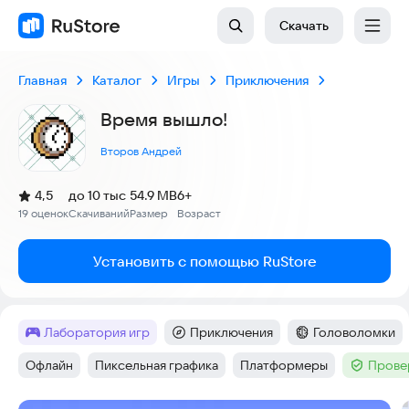
Скачать
Главная
Каталог
Игры
Приключения
Время вышло!
Второв Андрей
(
)
4,5
до 10 тыс
54.9 MB
6+
Рейтинг:
19 оценок
Скачиваний
Размер
Возраст
:
:
:
Установить с помощью RuStore
лаборатория игр
Приключения
Головоломки
Метка
:
Категория
:
Категория
:
Офлайн
Пиксельная графика
Платформеры
Прове
Тег
:
Тег
:
Тег
:
Тег
: