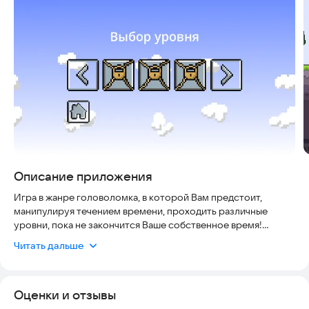
Скриншоты
Описание приложения
Игра в жанре головоломка, в которой Вам предстоит,
манипулируя течением времени, проходить различные
уровни, пока не закончится Ваше собственное время!
Читать дальше
Преодолевайте различные препятствия и изучайте локации,
которые посетите. На уровнях спрятаны различные секреты,
Вам предстоит найти их все, чтобы финал истории оставил
Оценки и отзывы
лучшее впечатление от игры!