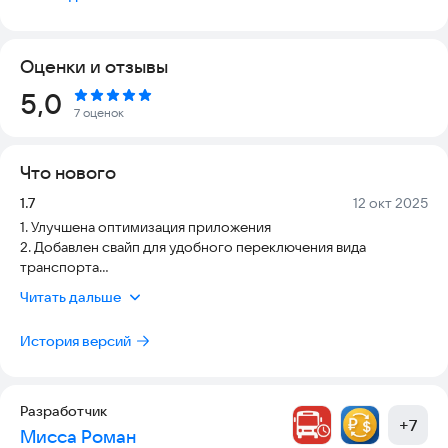
маршрутам и остановкам и не хранит их, поэтому автор не
несет ответственности за отсутствие остановок или
несоответсвие времени прибытия транспорта и никак не
Оценки и отзывы
может на это повлиять.
Рейтинг:
5,0
Почта разработчика:
missa.roma22@gmail.com
7 оценок
Что нового
Версия:
Дата:
1.7
12 окт 2025
1. Улучшена оптимизация приложения
2. Добавлен свайп для удобного переключения вида
транспорта
3. Улучшен интерфейс
Читать дальше
4. Исправлены ошибки
5. Добавлен режим отображения транспорта сеткой для
История версий
быстрого поиска
6. Добавлена возможность выбора транспорта по дням
недели.
Разработчик
+
7
Мисса Роман