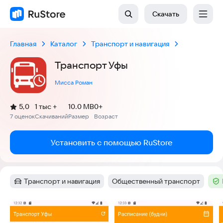
Скачать
Главная
Каталог
Транспорт и навигация
Транспорт Уфы
Мисса Роман
(
)
5,0
1 тыс +
10.0 MB
0+
Рейтинг:
7 оценок
Скачиваний
Размер
Возраст
:
:
:
Установить с помощью RuStore
Транспорт и навигация
Общественный транспорт
Категория
:
Тег
:
Тег
Скриншоты