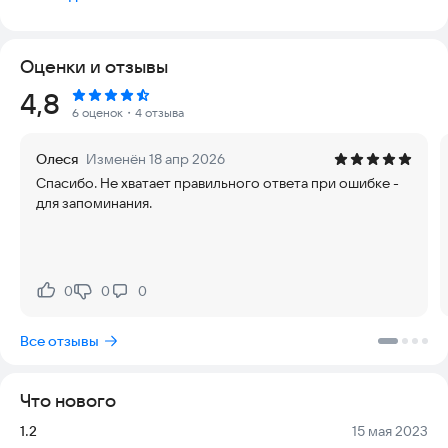
операции: сложение, вычитание, умножение и деление,
которые можно выбрать в меню. Изменение результатов
можно фиксировать при помощи таймера. Для каждого из
Оценки и отзывы
них в разделе Памятки находятся памятки.
Рейтинг:
4,8
6 оценок
・4 отзыва
Олеся
Изменён 18 апр 2026
Спасибо. Не хватает правильного ответа при ошибке -
для запоминания.
0
0
0
Нравится:
Не нравится:
Все отзывы
Что нового
Версия:
Дата:
1.2
15 мая 2023