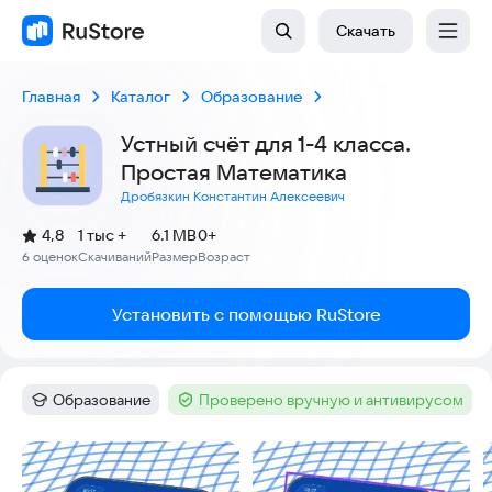
Скачать
Главная
Каталог
Образование
Устный счёт для 1-4 класса.
Простая Математика
Дробязкин Константин Алексеевич
(
)
4,8
1 тыс +
6.1 MB
0+
Рейтинг:
6 оценок
Скачиваний
Размер
Возраст
:
:
:
Установить с помощью RuStore
Образование
Проверено вручную и антивирусом
Категория
:
Тег
:
Скриншоты