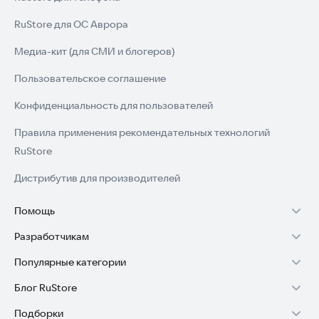
RuStore для ОС Аврора
Медиа-кит (для СМИ и блогеров)
Пользовательское соглашение
Конфиденциальность для пользователей
Правила применения рекомендательных технологий
RuStore
Дистрибутив для производителей
Помощь
Разработчикам
Установка RuStore на TV
Популярные категории
Зарабатывать с RuStore
Установка RuStore на телефон
Блог RuStore
Игры для Android
Стать разработчиком
Установка RuStore в машину
Подборки
Обзоры игр для Android 2025
Приложения банков