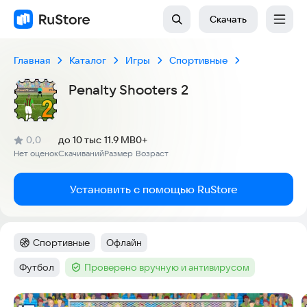
Скачать
Главная
Каталог
Игры
Спортивные
Penalty Shooters 2
(
)
0,0
до 10 тыс
11.9 MB
0+
Рейтинг:
Нет оценок
Скачиваний
Размер
Возраст
:
:
:
Установить с помощью RuStore
Спортивные
Офлайн
Категория
:
Тег
:
Футбол
Проверено вручную и антивирусом
Тег
:
Тег
:
Скриншоты