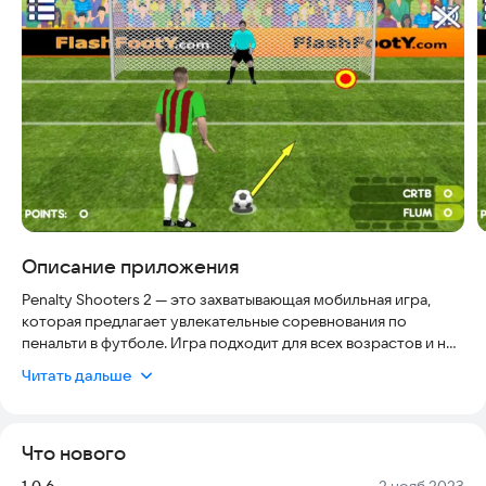
Описание приложения
Penalty Shooters 2 — это захватывающая мобильная игра,
которая предлагает увлекательные соревнования по
пенальти в футболе. Игра подходит для всех возрастов и не
требует высоких технических навыков, чтобы начать играть.
Читать дальше
Она доступна на множестве устройств и поддерживает
офлайн-режим, поэтому вы можете наслаждаться ею в
любое время и в любом месте. Игра регулярно обновляется,
Что нового
чтобы сохранять актуальность и улучшать игровой опыт. С
момента выхода Penalty Shooters 2 собрала сотни тысяч
Версия:
Дата:
1.0.6
2 нояб 2023