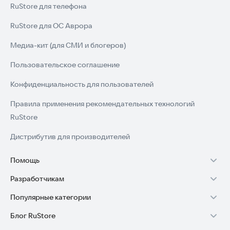
RuStore для телефона
RuStore для ОС Аврора
Медиа-кит (для СМИ и блогеров)
Пользовательское соглашение
Конфиденциальность для пользователей
Правила применения рекомендательных технологий
RuStore
Дистрибутив для производителей
Помощь
Разработчикам
Установка RuStore на TV
Популярные категории
Зарабатывать с RuStore
Установка RuStore на телефон
Блог RuStore
Игры для Android
Стать разработчиком
Установка RuStore в машину