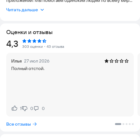
приложении! Мы помогаем одиноким людям по всему миру
общаться, встречаться, заводить дружеские отношения и
Читать дальше
находить настоящую любовь, более 1 миллиона реальных
пользователей из 33 стран, крупных городов, таких как
Москва, Санкт-Петербург, Самара, Новосибирск, Казань,
Оценки и отзывы
Воронеж уже активно пользуются приложением. А что еще:
Рейтинг:
4,3
303 оценки
・43 отзыва
БЫСТРАЯ РЕГИСТРАЦИЯ
Илья
27 июл 2026
Регистрируйся и верифицируй свой аккаунт, загружай
Полный отстой.
фотографии, напиши немного о себе, настрой фильтры и
начинай знакомиться — всё просто!
ТЕСТ НА ЛИЧНОСТЬ
Пройди популярный тест на 16 типов личности и находи
людей, которые лучше всего подходят именно тебе.
1
0
0
Нравится:
Не нравится:
Общение с теми, кто разделяет твои взгляды на жизнь,
станет еще интереснее!
Все отзывы
СВИДАНИЯ ВСЛЕПУЮ