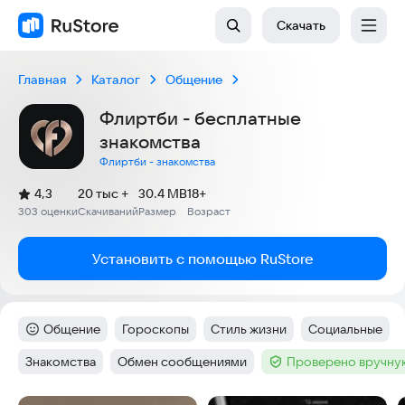
Скачать
Главная
Каталог
Общение
Флиртби - бесплатные
знакомства
Флиртби - знакомства
(
)
4,3
20 тыс +
30.4 MB
18+
Рейтинг:
303 оценки
Скачиваний
Размер
Возраст
:
:
:
Установить с помощью RuStore
Общение
Гороскопы
Стиль жизни
Социальные
Категория
:
Тег
:
Тег
:
Тег
:
Знакомства
Обмен сообщениями
Проверено вручну
Тег
:
Тег
:
Тег
: