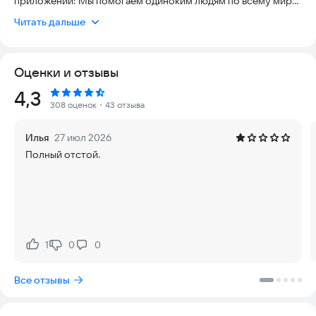
приложении! Мы помогаем одиноким людям по всему миру
общаться, встречаться, заводить дружеские отношения и
Читать дальше
находить настоящую любовь, более 1 миллиона реальных
пользователей из 33 стран, крупных городов, таких как
Москва, Санкт-Петербург, Самара, Новосибирск, Казань,
Оценки и отзывы
Воронеж уже активно пользуются приложением. А что еще:
Рейтинг:
4,3
308 оценок
・43 отзыва
БЫСТРАЯ РЕГИСТРАЦИЯ
Илья
27 июл 2026
Регистрируйся и верифицируй свой аккаунт, загружай
Полный отстой.
фотографии, напиши немного о себе, настрой фильтры и
начинай знакомиться — всё просто!
ТЕСТ НА ЛИЧНОСТЬ
Пройди популярный тест на 16 типов личности и находи
людей, которые лучше всего подходят именно тебе.
1
0
0
Нравится:
Не нравится:
Общение с теми, кто разделяет твои взгляды на жизнь,
станет еще интереснее!
Все отзывы
СВИДАНИЯ ВСЛЕПУЮ