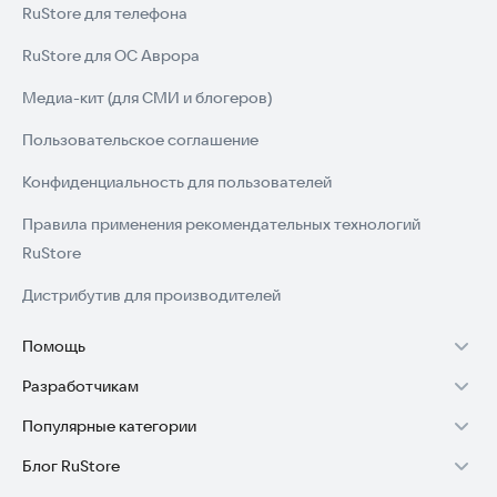
RuStore для телефона
RuStore для ОС Аврора
Медиа-кит (для СМИ и блогеров)
Пользовательское соглашение
Конфиденциальность для пользователей
Правила применения рекомендательных технологий
RuStore
Дистрибутив для производителей
Помощь
Разработчикам
Установка RuStore на TV
Популярные категории
Зарабатывать с RuStore
Установка RuStore на телефон
Блог RuStore
Игры для Android
Стать разработчиком
Установка RuStore в машину