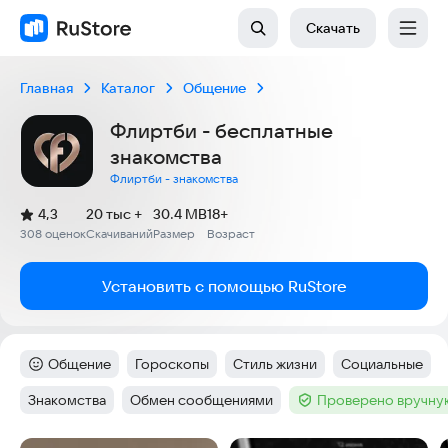
Скачать
Главная
Каталог
Общение
Флиртби - бесплатные
знакомства
Флиртби - знакомства
(
)
4,3
20 тыс +
30.4 MB
18+
Рейтинг:
308 оценок
Скачиваний
Размер
Возраст
:
:
:
Установить с помощью RuStore
Общение
Гороскопы
Стиль жизни
Социальные
Категория
:
Тег
:
Тег
:
Тег
:
Знакомства
Обмен сообщениями
Проверено вручну
Тег
:
Тег
:
Тег
: