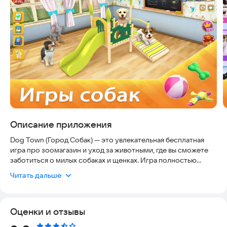
Описание приложения
Dog Town (Город Собак) — это увлекательная бесплатная
игра про зоомагазин и уход за животными, где вы сможете
заботиться о милых собаках и щенках. Игра полностью
безопасна, регулярно обновляется и работает стабильно на
Читать дальше
современных устройствах, что гарантирует комфортный
игровой процесс без скрытых рисков. Наслаждайтесь
уютным приютом, где живут ваши виртуальные питомцы.
Оценки и отзывы
Если вы любите животных, эта игра станет для вас идеальным
выбором, создавая прекрасный мир, где ваши пёсики