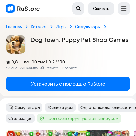
Скачать
Главная
Каталог
Игры
Симуляторы
Dog Town: Puppy Pet Shop Games
(
)
3,8
до 100 тыс
113.2 MB
0+
Рейтинг:
52 оценки
Скачиваний
Размер
Возраст
:
:
:
Установить с помощью RuStore
Симуляторы
Жилье и дом
Однопользовательская игр
Категория
:
Тег
:
Тег
:
Стилизация
Проверено вручную и антивирусом
Тег
:
Тег
:
Скриншоты