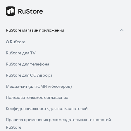
* Бассетская собака
* Стаффордширский бультерьер
* Спрингер-спаниель
* Бостон-терьер
* Лабрадор-ретривер
RuStore магазин приложений
* Австралийская овчарка
* Немецкая овчарка
О RuStore
* Йоркширский терьер
* Бультерьер
RuStore для TV
* Дог
* Шнауцер
RuStore для телефона
* Кокер-спаниель
* Французский бульдог
RuStore для ОС Аврора
* Померанский
* Доберман
Медиа-кит (для СМИ и блогеров)
* Сибирский хаски
* Миниатюрный пинчер
Пользовательское соглашение
* Бигль
Конфиденциальность для пользователей
* Чихуахуа
* Корги
Правила применения рекомендательных технологий
* Такса
RuStore