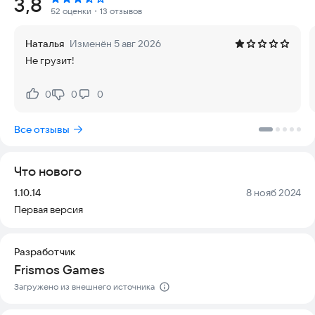
Рейтинг:
3,8
чувствуют себя хорошо. Это лучший питомник для всех
52 оценки
・13 отзывов
любителей бесплатных игр о животных. Играйте, заботьтесь,
дрессируйте, кормите и ухаживайте за своими собачками в
Наталья
Изменён 5 авг 2026
собственном приюте!
Не грузит!
Познакомьтесь с нашими новыми пёсиками… Эти
замечательные собаки живут в мире, полном веселья и
0
0
0
Нравится:
Не нравится:
приключений. Подружитесь со своим виртуальным
питомцем и узнайте, как они живут.
Все отзывы
Вы сможете собирать разные породы собак, дрессировать
их, повышая уровни, и отправлять на захватывающие
Что нового
приключения, откуда они принесут вам много подарков.
Чтобы приютить щенка из зоомагазина, нужно собрать
Версия:
Дата:
1.10.14
8 нояб 2024
специальные токены. Также можно скрещивать питомцев,
Первая версия
чтобы получить нового щенка. Игра позволяет создать
собственную комнату по своему вкусу, декорировать её и
покупать игрушки. Каждая собака имеет уникальный
Разработчик
характер, поэтому каждый игрок легко найдет друга по
Frismos Games
душе. Вы полностью погрузитесь в игру и ощутите себя
владельцем огромной собачьей семьи.
Загружено из внешнего источника
Теперь, когда у вас есть собака, вы сможете кормить её,