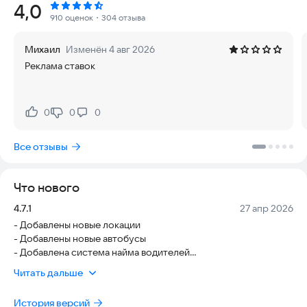
Рейтинг:
4,0
Настало время сесть за руль автобуса и проехать по всем
910 оценок
・304 отзыва
маршрутам! Стань самым крутым водителем автобуса в
Городе!
Михаил
Изменён 4 авг 2026
Реклама ставок
Особенности игры:
- 12 Автобусов (сочленный, от микроавтобусов до
междугородних)
- Отлично детализированные реальные пассажиры/
0
0
0
Нравится:
Не нравится:
пешеходы
- Уникальная система транспортного трафика
Все отзывы
- Реалистичные карты и проработанные маршруты
- Три вида управления транспортным средством с помощью
стрелок, руля или акселерометра
Что нового
- Невероятная 3D графика и проработка окружающего мира
- Реалистичный физический движок - система повреждений
Версия:
Дата:
4.7.1
27 апр 2026
вашего автобуса, спидометр, контроль за уровнем топлива
- Добавлены новые локации
- Увлекательный геймплей!
- Добавлены новые автобусы
- Добавлена система найма водителей
Хочешь почувствовать себя настоящим водителем
- Добавлена тачка мечты
автобуса? Тогда Симулятор Автобуса 3D - твой выбор!
Читать дальше
- Добавлена система сбора золота
История версий