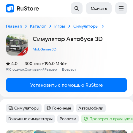
Скачать
Главная
Каталог
Игры
Симуляторы
Симулятор Автобуса 3D
MobGames3D
(
)
4,0
300 тыс +
196.0 MB
6+
Рейтинг:
910 оценок
Скачиваний
Размер
Возраст
:
:
:
Установить с помощью RuStore
Симуляторы
Гоночные
Автомобили
Категория
:
Категория
:
Тег
:
Гоночные симуляторы
Реализм
Проверено вручную 
Тег
:
Тег
:
Тег
: