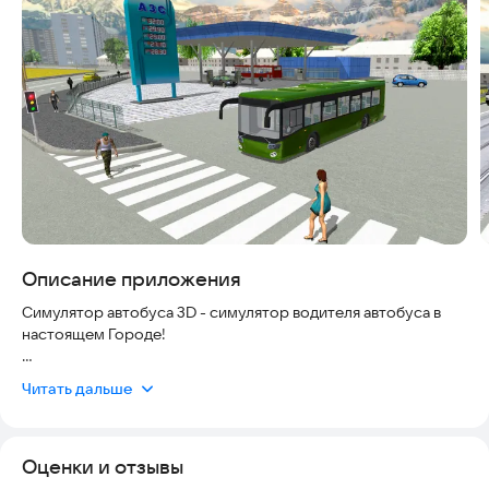
Скриншоты
Описание приложения
Симулятор автобуса 3D - симулятор водителя автобуса в
настоящем Городе!
Вам нравится водить большой транспорт? Тогда Симулятор
Читать дальше
Автобуса 3D - ваш выбор! Мягкое управление, реалистичная
физика автобусов и увлекательный геймплей ждут вас!
Попробуйте стать лучшим водителем автобуса в настоящем
Оценки и отзывы
Городе!