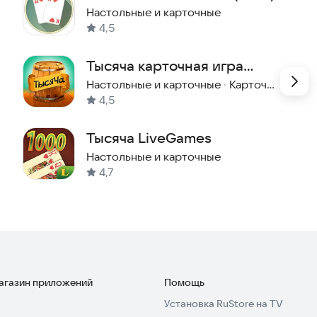
Настольные и карточные
4,5
Тысяча карточная игра
(1000)
Настольные и карточные
·
Карточные
4,5
Тысяча LiveGames
Настольные и карточные
4,7
магазин приложений
Помощь
Установка RuStore на TV