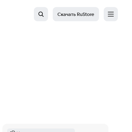
Скачать
RuStore