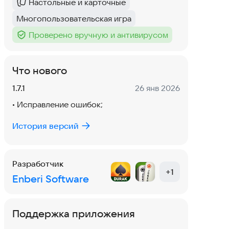
Настольные и карточные
Категория
:
Многопользовательская игра
Тег
:
Проверено вручную и антивирусом
Тег
:
Что нового
Версия:
Дата:
1.7.1
26 янв 2026
• Исправление ошибок;
История версий
Разработчик
+
1
Enberi Software
Поддержка приложения