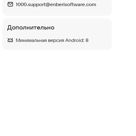
1000.support@enberisoftware.com
Дополнительно
Минимальная версия Android:
8
Владимир
Изменён 20 июл 2026
Юри
После обновления не запускается
Очен
0
1
0
1
Нравится:
Не нравится:
Нрав