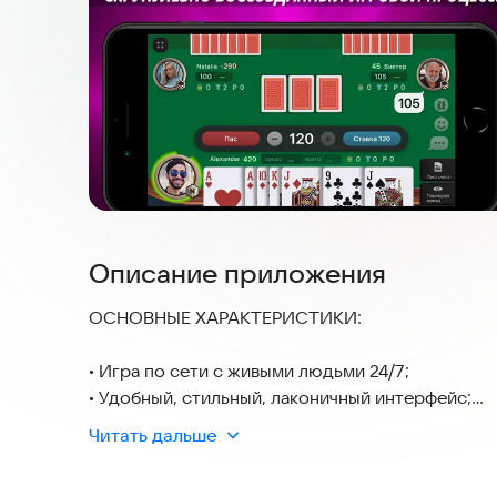
Описание приложения
ОСНОВНЫЕ ХАРАКТЕРИСТИКИ:
• Игра по сети с живыми людьми 24/7;
• Удобный, стильный, лаконичный интерфейс;
• Быстрый полнофункциональный рейтинговый 
Читать дальше
• «Игра с Друзьями» с гибкими настройками пра
• Ладдер, лиги, дивизионы, достижения;