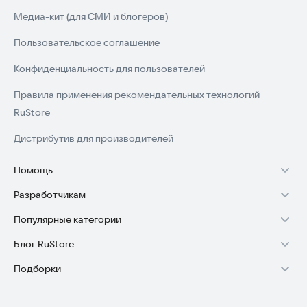
Медиа-кит (для СМИ и блогеров)
Пользовательское соглашение
Конфиденциальность для пользователей
Правила применения рекомендательных технологий
RuStore
Дистрибутив для производителей
Помощь
Разработчикам
Установка RuStore на TV
Популярные категории
Зарабатывать с RuStore
Установка RuStore на телефон
Блог RuStore
Игры для Android
Стать разработчиком
Установка RuStore в машину
Подборки
Обзоры игр для Android 2025
Приложения банков
Доступ к RuStore Консоль
Помощь пользователям RuStore
Игровой набор
Обзоры мобильных приложений 2025
Государственные
RuStore SDK (документация)
Покупки и возвраты