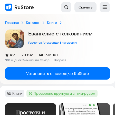
Скачать
Главная
Каталог
Книги
Евангелие с толкованием
Герченов Александр Викторович
(
)
4,9
20 тыс +
140.5 MB
0+
Рейтинг:
100 оценок
Скачиваний
Размер
Возраст
:
:
:
Установить с помощью RuStore
Книги
Проверено вручную и антивирусом
Категория
:
Тег
:
Скриншоты