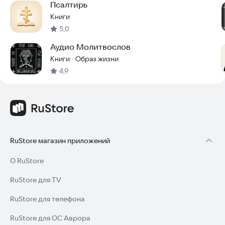
Псалтирь
Книги
5,0
Аудио Молитвослов
Книги
Образ жизни
·
4,9
RuStore магазин приложений
О RuStore
RuStore для TV
RuStore для телефона
RuStore для ОС Аврора