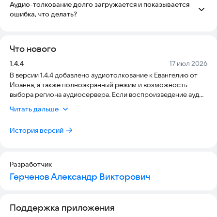
Аудио-толкование долго загружается и показывается
ошибка, что делать?
Смените регион аудиосервера в настройках приложения.
Что нового
Версия:
Дата:
1.4.4
17 июл 2026
В версии 1.4.4 добавлено аудиотолкование к Евангелию от
Иоанна, а также полноэкранный режим и возможность
выбора региона аудиосервера. Если воспроизведение аудио
работает нестабильно, попробуйте выбрать другой регион
Читать дальше
аудиосервера в настройках приложения.
История версий
Разработчик
Герченов Александр Викторович
Поддержка приложения