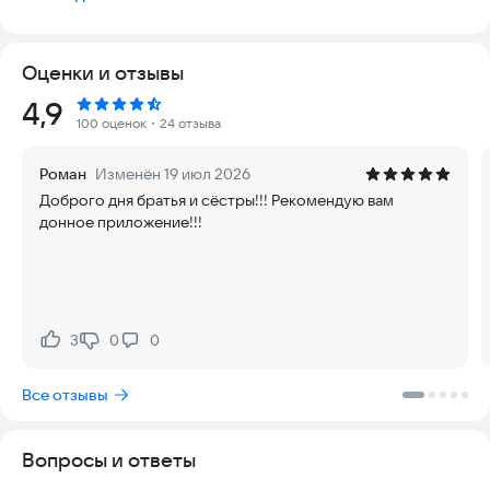
соответствующее толкование, которое можно читать или
прослушивать.
Оценки и отзывы
Рейтинг:
4,9
100 оценок
・24 отзыва
Роман
Изменён 19 июл 2026
Доброго дня братья и сёстры!!! Рекомендую вам
донное приложение!!!
3
0
0
Нравится:
Не нравится:
Все отзывы
Вопросы и ответы