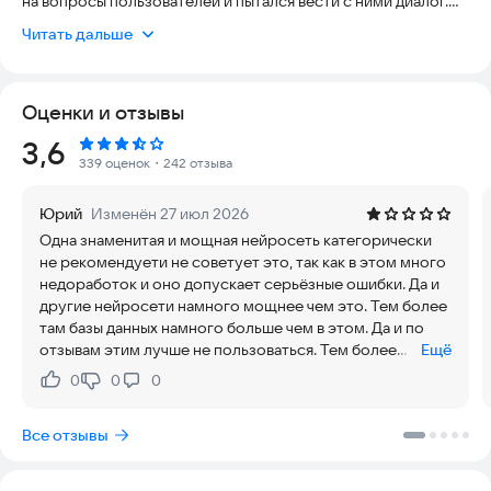
на вопросы пользователей и пытался вести с ними диалог.
Сегодня AI Assistant App – это полноценный инструмент,
Читать дальше
которым пользуются журналисты, копирайтеры, дизайнеры,
архитекторы и представители других, преимущественно
творческих, профессий. GigaBot – это chatbot, помощник,
Оценки и отзывы
источник идей, искусственный интеллект, который может
написать код, составить письмо или рецепт блюда.
Рейтинг:
3,6
На что способен GigaBot Chat AI Assistant App?
339 оценок
・242 отзыва
Это приложение может выполнять множество задач:
• Писать рекламные, креативные или официальные тексты.
Юрий
Изменён 27 июл 2026
• Отвечать на заданные вопросы. GigaBot Chat способен
Одна знаменитая и мощная нейросеть категорически
рассуждать практически на любые темы. Исключение для
не рекомендуети не советует это, так как в этом много
chat bot – провокационный, потенциально опасный и
недоработок и оно допускает серьёзные ошибки. Да и
запрещенный контент.
другие нейросети намного мощнее чем это. Тем более
• Вести полноценный диалог с пользователем.
там базы данных намного больше чем в этом. Да и по
• Писать коды и школьные эссе. Это помощник школьникам,
отзывам этим лучше не пользоваться. Тем более
Ещё
работникам и просто приятный собеседник.
бесплатно только 5 каких то кредитов. Лучше буду
• Создавать изображения. В основе GigaBot – алгоритм
0
0
0
Нравится:
Не нравится:
пользоваться бесплатными чем этим мусором.
Kandinsky 2.1.
В планах у GigaBot gpt и open ai – еще больше
Все отзывы
экспериментов со звуком и повышение качества ответов на
профильные (математика, медицина, информационные
технологии и программирование) запросы. Учитель chat gpt