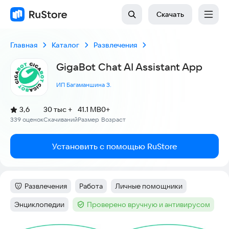
Скачать
Главная
Каталог
Развлечения
GigaBot Chat AI Assistant App
ИП Багаманшина З.
(
)
3,6
30 тыс +
41.1 MB
0+
Рейтинг:
339 оценок
Скачиваний
Размер
Возраст
:
:
:
Установить с помощью RuStore
Развлечения
Работа
Личные помощники
Категория
:
Тег
:
Тег
:
Энциклопедии
Проверено вручную и антивирусом
Тег
:
Тег
: