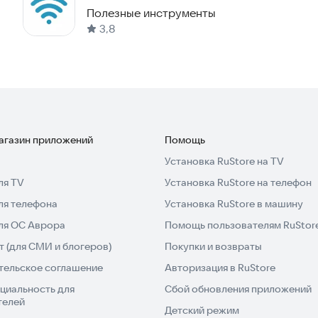
Полезные инструменты
3,8
магазин приложений
Помощь
Установка RuStore на TV
ля TV
Установка RuStore на телефон
ля телефона
Установка RuStore в машину
для ОС Аврора
Помощь пользователям RuStor
 (для СМИ и блогеров)
Покупки и возвраты
тельское соглашение
Авторизация в RuStore
циальность для
Сбой обновления приложений
телей
Детский режим