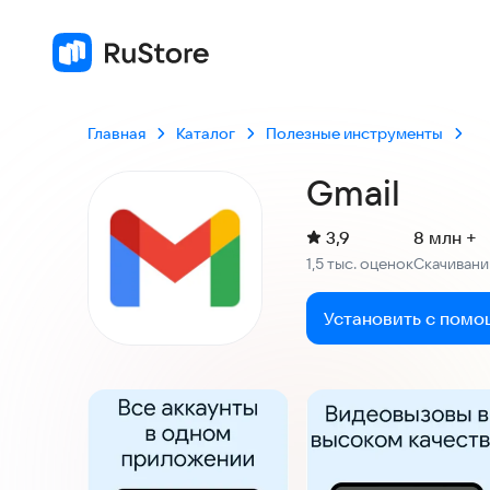
3,9
1,5 тыс. оценок
Главная
Каталог
Полезные инструменты
Gmail
(
)
3,9
8 млн +
Рейтинг:
1,5 тыс. оценок
Скачивани
:
Установить с помо
Скриншоты