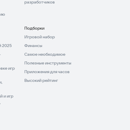
разработчиков
нию
Подборки
Игровой набор
 2025
Финансы
-
Самое необходимое
Полезные инструменты
вке игр
Приложения для часов
Высокий рейтинг
и,
 и игр
V