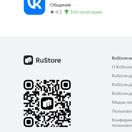
музыка
Общение
4,2
топ категории
Метка
:
RuStore 
О RuStore
RuStore д
RuStore д
RuStore 
Медиа-кит
Пользова
Конфиден
пользова