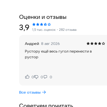
быстро находить нужные письма. Также доступ
управлять почтой прямо с запястья.
Оценки и отзывы
Что вы найдете в приложении Gmail:
• Автоматическая защита от более 99,9% нежел
Рейтинг:
3,9
1,5 тыс. оценок
・282 отзыва
подозрительные ссылки.
• Функция «Отмена отправки»: если передумали 
• Google Chat для постоянного общения и совм
Андрей
8 авг 2026
• Чат-группы: отдельное пространство для ком
Рустору ещё весь гугол перенести в
• Google Meet для видеозвонков высокого качес
рустор
• Быстрый ответ: экономьте время на переписке
• Легкое переключение между разными аккаунт
• Прикрепление файлов и удобный обмен ими с 
• Уведомления о новых письмах в центре уведо
0
0
0
Нравится:
Не нравится:
экране.
• Мгновенный поиск писем с подсказками в про
Все отзывы
• Упорядочивание почты: архивирование, добавл
• Быстрое удаление или архивирование писем ж
Советуем почитать
• Объединение переписки в логичные цепочки.