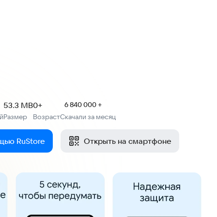
53.3 MB
0+
6 840 000 +
й
Размер
Возраст
Скачали за месяц
:
:
щью RuStore
Открыть на смартфоне