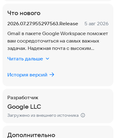
Что нового
Версия:
Дата:
2026.07.27.955297563.Release
5 авг 2026
Gmail в пакете Google Workspace поможет
вам сосредоточиться на самых важных
задачах. Надежная почта с высоким
уровнем защиты, чат, совместная работа в
Читать дальше
чат-группах, аудио- и видеовызовы – все
это доступно в одном окне.
История версий
Разработчик
Google LLC
Загружено из внешнего источника
Дополнительно