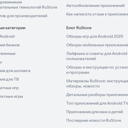
применения
Автообновление приложений
ательных технологий RuStore
Как написать отзыв к приложе
тив для производителей
ые категории
Блог RuStore
Android
Обзоры игр для Android 2025
ия банков
Обзоры мобильных приложений
твенные
Лайфхаки и советы для Android
пользователей
м
Обзоры и инструкции по устано
ия для шопинга
и программ
ия для ТВ
Материалы RuStore: инструкци
обзоры, новости
атных игр
Детальные разборы приложений
латные игры
Топ приложений для Android T
Приложения для мам и детей
Последние новости RuStore