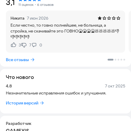
Рейтинг:
3,1
хирургом и вернете улыбки пациентам.
11 оценок
・6 отзывов
Испытайте волнение от работы хирургом в этой
Никита
7 июн 2026
беспрецедентной игре о больнице.
Если честно, то говно полнейшее, не больница, а
стройка, не скачивайте это ГОВНО🤮🤮🤮🤮💩💩💩💩💩👎
Классические особенности кардиохирургии
👎👎👎👎👎
🏬 12+ различных подробных отделений для проведения
3
7
0
Нравится:
Не нравится:
операций
Все отзывы
🎯 100+ сложных миссий у врача скорой помощи
💡 Реалистичная симуляция в симуляторе хирургии колена
Что нового
🌟 Увлекательный игровой процесс с первоклассной
Версия:
Дата:
4.8
7 окт 2025
графикой в многопрофильной хирургической клинике.
Незначительные исправления ошибок и улучшения.
🚑 Работайте прямо сейчас, используя новейшие
История версий
хирургические инструменты и оборудование.
Изучите лечебные факультеты
Разработчик
GAMEXIS
Давайте углубимся в различные отделы симулятора