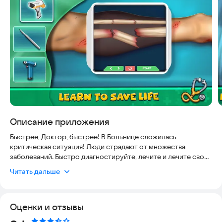
Описание приложения
Быстрее, Доктор, быстрее! В Больнице сложилась
критическая ситуация! Люди страдают от множества
заболеваний. Быстро диагностируйте, лечите и лечите своих
пациентов, чтобы вернуть им нормальное здоровье. Удачи,
Читать дальше
доктор!
Спасайте жизни, сталкивайтесь с проблемами и принимайте
Оценки и отзывы
важные решения в области «Open Heart Surgery»,
представленной «Spartans Global». Где вы станете опытным