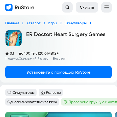
Скачать
Главная
Каталог
Игры
Симуляторы
ER Doctor: Heart Surgery Games
(
)
3,1
до 100 тыс
120.6 MB
12+
Рейтинг:
11 оценок
Скачиваний
Размер
Возраст
:
:
:
Установить с помощью RuStore
Симуляторы
Ролевые
Категория
:
Категория
:
Однопользовательская игра
Проверено вручную и ант
Тег
:
Тег
:
Скриншоты