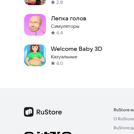
2,8
Лепка голов
Симуляторы
4,4
Welcome Baby 3D
Казуальные
4,0
RuStore 
О RuStore
RuStore д