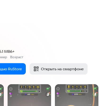
6.1 MB
6+
змер
Возраст
:
щью RuStore
Открыть на смартфоне