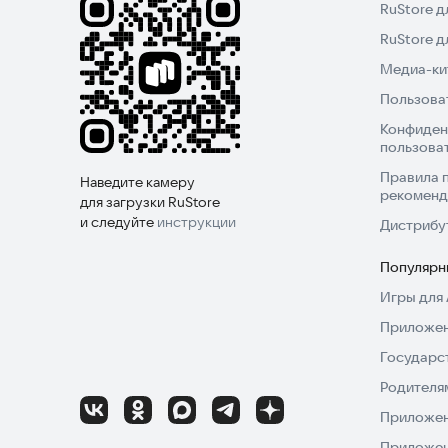
RuStore д
RuStore 
Медиа-кит
Пользова
Конфиден
пользова
Правила 
Наведите камеру
рекоменд
для загрузки RuStore
и следуйте
инструкции
Дистрибу
Популярн
Игры для 
Приложен
Государс
Родителя
Приложен
Приложен