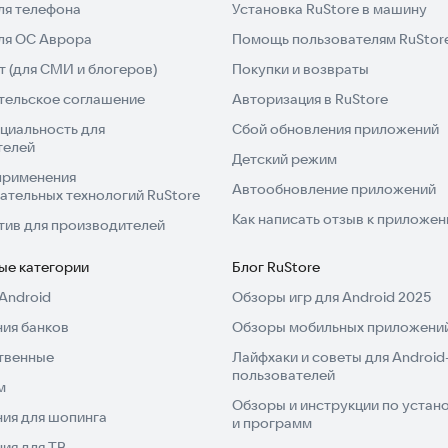
ля телефона
Установка RuStore в машину
для ОС Аврора
Помощь пользователям RuStor
 (для СМИ и блогеров)
Покупки и возвраты
тельское соглашение
Авторизация в RuStore
циальность для
Сбой обновления приложений
телей
Детский режим
применения
Автообновление приложений
ательных технологий RuStore
Как написать отзыв к приложе
тив для производителей
ые категории
Блог RuStore
Android
Обзоры игр для Android 2025
ия банков
Обзоры мобильных приложений
твенные
Лайфхаки и советы для Android
пользователей
м
Обзоры и инструкции по устано
ия для шопинга
и программ
ия для ТВ