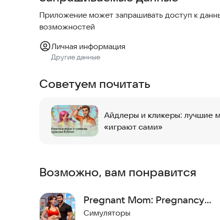
Попробуйте приложение прямо сейчас и начнит
Приложение может запрашивать доступ к данны
возможностей
Личная информация
Другие данные
Советуем почитать
Айдлеры и кликеры: лучшие 
«играют сами»
Возможно, вам понравится
Pregnant Mom: Pregnancy
Game
Симуляторы