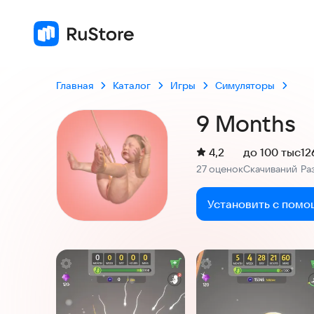
4,2
27 оценок
Главная
Каталог
Игры
Симуляторы
9 Months
(
)
4,2
до 100 тыс
12
Рейтинг:
27 оценок
Скачиваний
Ра
:
:
Установить с помо
Скриншоты