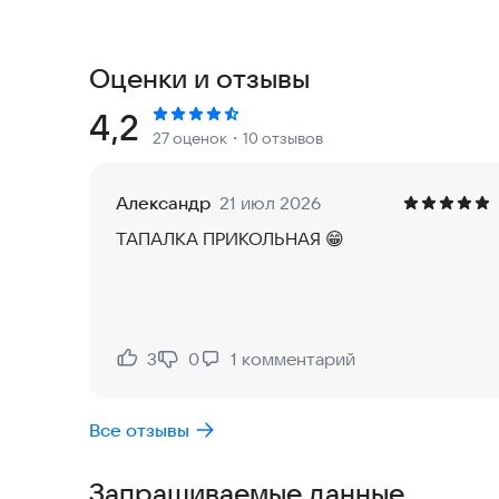
пережить эти моменты снова!
Испытайте самое судьбоносное путешествие. С
Оценки и отзывы
первых слов следите за каждым этапом роста в
Рейтинг:
4,2
27 оценок
・10 отзывов
УЧИТЕСЬ, ИГРАЯ
"9 месяцев" - это веселый и познавательный с
Александр
21 июл 2026
быть реалистичными и научно точными, что иде
ТАПАЛКА ПРИКОЛЬНАЯ 😁
новое!
ЭТО МАЛЬЧИК ИЛИ ДЕВОЧКА?
Через 9 месяцев после его рождения у вас есть
3
0
1
комментарий
Нравится:
Не нравится:
протестируйте новые аксессуары, смените под
свете!
Все отзывы
Готовы ли вы стать лучшим родителем? Давайт
Запрашиваемые данные