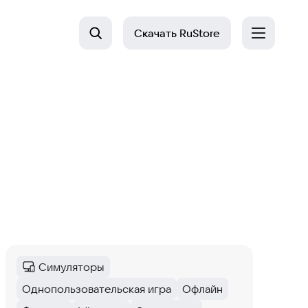
Скачать
RuStore
Симуляторы
Категория
:
Однопользовательская игра
Офлайн
Тег
:
Тег
: