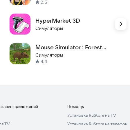
2,5
HyperMarket 3D
Симуляторы
Mouse Simulator : Forest
Home
Симуляторы
4,4
магазин приложений
Помощь
Установка RuStore на TV
ля TV
Установка RuStore на телефон