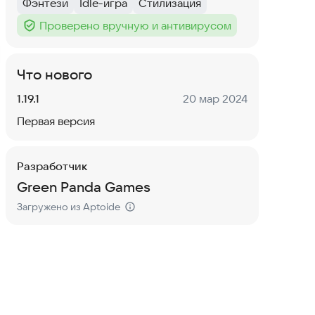
Фэнтези
Idle-игра
Стилизация
Тег
:
Тег
:
Тег
:
Проверено вручную и антивирусом
Тег
:
Что нового
Версия:
Дата:
1.19.1
20 мар 2024
Первая версия
Разработчик
Green Panda Games
Загружено из Aptoide