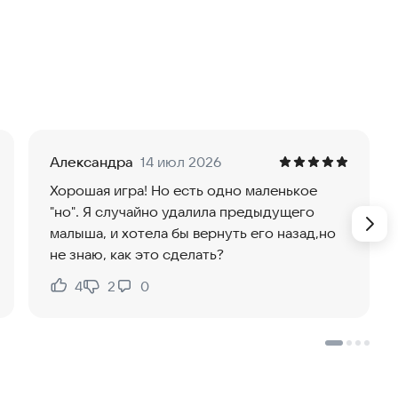
оздание самой жизни. От отдельной клетки до
ашего ребенка, сохраняя его здоровым и счастливым.
пособ узнать больше о беременности. Мы стремимся
Александра
14 июл 2026
ально подходит для людей, которые любят узнавать
Хорошая игра! Но есть одно маленькое
"но". Я случайно удалила предыдущего
малыша, и хотела бы вернуть его назад,но
не знаю, как это сделать?
 выбор: растить мальчика или девочку. Выберите имя,
4
2
0
Нравится:
Не нравится:
гузник. Вы вырастите самого милого малыша на
е начнем это невероятное приключение!