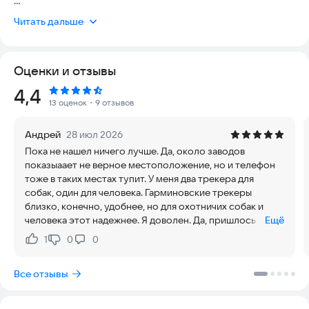
Коты и собаки, лошади и коровы, козы и кролики и даже
Читать дальше
птицы — следите за каждым хвостиком и копытцем в одном
удобном месте.
Оценки и отзывы
А ещё можно подключить SOS-кнопки и трекеры для людей
Petsee — чтобы быть спокойнее за близких.
Рейтинг:
4,4
13 оценок
・9 отзывов
Приложение работает с фирменными трекерами Petsee и
многими другими устройствами отслеживания, а
Андрей
28 июл 2026
встроенная SIM-карта сразу поддерживает четырёх
Пока не нашел ничего лучше. Да, около заводов
российских операторов связи — ничего дополнительно
показыаает не верное местоположение, но и телефон
покупать и настраивать не нужно. И да, всё по-русски:
тоже в таких местах тупит. У меня два трекера для
интерфейс, подсказки и живая техподдержка прямо в
собак, один для человека. Гарминовские трекеры
приложении.
близко, конечно, удобнее, но для охотничих собак и
человека этот надежнее. Я доволен. Да, пришлось в
Ещё
Что умеет Petsee: онлайн-карта в реальном времени —
службу поддержки обратиться, отреагировали и
смотрите перемещение питомца на привычных картах:
1
0
0
Нравится:
Не нравится:
помоглибтут же. Молодцы ребята.
Яндекс Карты, 2ГИС, Google, OpenStreetMap и Apple Maps.
Радиус действия не ограничен — нужен только интернет.
Все отзывы
Выпас и выгул крупных животных — удобно следить за
маршрутом и временем выпаса коров, лошадей, коз и