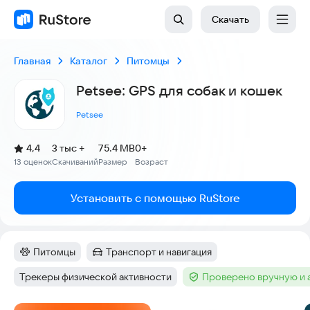
Скачать
Главная
Каталог
Питомцы
Petsee: GPS для собак и кошек
Petsee
(
)
4,4
3 тыс +
75.4 MB
0+
Рейтинг:
13 оценок
Скачиваний
Размер
Возраст
:
:
:
Установить с помощью RuStore
Питомцы
Транспорт и навигация
Категория
:
Категория
:
Трекеры физической активности
Проверено вручную и 
Тег
:
Тег
: