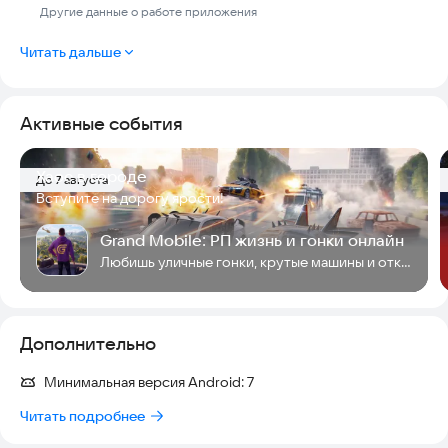
Другие данные о работе приложения
Читать дальше
Активные события
Хаос в городе
До 7 августа
Вступите на дорогу ярости!
Grand Mobile: РП жизнь и гонки онлайн
Любишь уличные гонки, крутые машины и открытый мир? Наш онлайн РП симулятор ждет
Дополнительно
Минимальная версия Android:
7
Читать подробнее