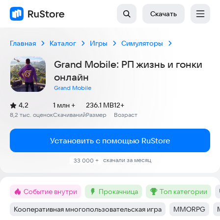
Скачать
Главная
Каталог
Игры
Симуляторы
Grand Mobile: РП жизнь и гонки
онлайн
Grand Mobile
(
)
4,2
1 млн +
236.1 MB
12+
Рейтинг:
8,2 тыс. оценок
Скачиваний
Размер
Возраст
:
:
:
Установить с помощью RuStore
скачали за месяц
33 000 +
Событие внутри
прокачница
топ категории
Метка
:
Метка
:
Метка
:
Кооперативная многопользовательская игра
MMORPG
Тег
:
Тег
: