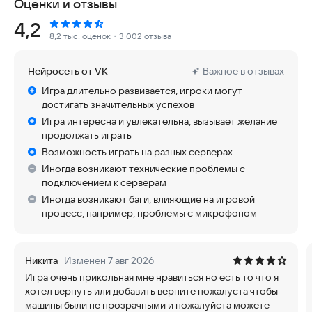
Оценки и отзывы
Grand Mobile — это настоящий симулятор жизни, где игроки
взаимодействуют друг с другом в режиме мультиплеер.
Рейтинг:
4,2
Общайтесь, отыгрывайте роли, так как РП это главное!
8,2 тыс. оценок
・3 002 отзыва
Участвуйте в жизни города и создавайте собственную
историю в живом онлайн мире.
Нейросеть от VK
Важное в отзывах
В игре вас ждут десятки различных тачек на любой вкус и
Игра длительно развивается, игроки могут
цвет! Машины от бюджетных моделей до элитных
достигать значительных успехов
спорткаров. Реалистичный симулятор вождения позволяет
Игра интересна и увлекательна, вызывает желание
прочувствовать себя за рулем авто вашей мечты. Любите
продолжать играть
скорость? Вас ждут уличные гонки, где решают навыки и
Возможность играть на разных серверах
репутация.
Иногда возникают технические проблемы с
подключением к серверам
Криминальная сторона города не дремлет. Бандиты,
группировки и мафия ведут борьбу за влияние. Выполняйте
Иногда возникают баги, влияющие на игровой
опасные задания, участвуйте в разборках и поднимайтесь по
процесс, например, проблемы с микрофоном
иерархии преступного мира. Здесь каждый выбор влияет на
вашу судьбу и отношение других игроков.
Никита
Изменён 7 авг 2026
Для тех, кто предпочитает законный путь, доступны десятки
Игра очень прикольная мне нравиться но есть то что я
профессий и карьерных направлений. Работайте,
хотел вернуть или добавить верните пожалуста чтобы
зарабатывайте, открывайте бизнес и развивайте городскую
машины были не прозрачными и пожалуйста можете
инфраструктуру. Это полноценный онлайн симулятор, где