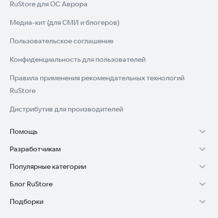
RuStore для ОС Аврора
Медиа-кит (для СМИ и блогеров)
Пользовательское соглашение
Конфиденциальность для пользователей
Правила применения рекомендательных технологий
RuStore
Дистрибутив для производителей
Помощь
Разработчикам
Установка RuStore на TV
Популярные категории
Зарабатывать с RuStore
Установка RuStore на телефон
Блог RuStore
Игры для Android
Стать разработчиком
Установка RuStore в машину
Подборки
Обзоры игр для Android 2025
Приложения банков
Доступ к RuStore Консоль
Помощь пользователям RuStore