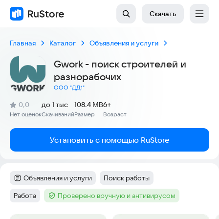
Скачать
Главная
Каталог
Объявления и услуги
Gwork - поиск строителей и
разнорабочих
ООО "ДД1"
(
)
0,0
до 1 тыс
108.4 MB
6+
Рейтинг:
Нет оценок
Скачиваний
Размер
Возраст
:
:
:
Установить с помощью RuStore
Объявления и услуги
Поиск работы
Категория
:
Тег
:
Работа
Проверено вручную и антивирусом
Тег
:
Тег
: