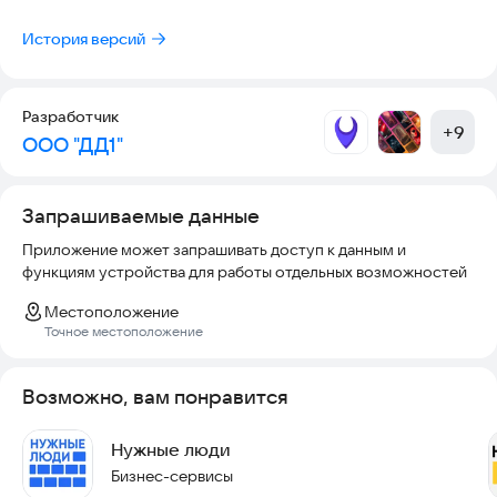
нам важна. Если у вас возникли какие-либо вопросы или
предложения, не стесняйтесь связаться с нами. Благодарим
История версий
вас за использование нашего приложения и оставайтесь на
связи для будущих обновлений!
Разработчик
+
9
ООО "ДД1"
Запрашиваемые данные
Приложение может запрашивать доступ к данным и
функциям устройства для работы отдельных возможностей
Местоположение
Точное местоположение
Возможно, вам понравится
Нужные люди
Бизнес-сервисы