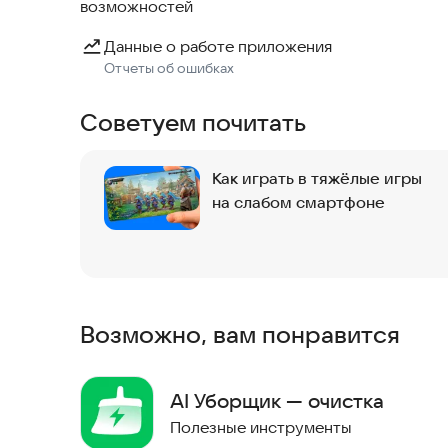
возможностей
памяти.
Данные о работе приложения
✅ Почему стоит выбрать Phone Booster Pro?
Отчеты об ошибках
- Быстрый, мощный и надежный: Идеально под
устройстве Android.
Советуем почитать
- Предназначен для всех: Не требует техническ
Как играть в тяжёлые игры
✅ Не ждите — раскройте весь потенциал своего
на слабом смартфоне
Скачайте Phone Booster Pro прямо сейчас и по
Android!
Возможно, вам понравится
AI Уборщик — очистка
Полезные инструменты