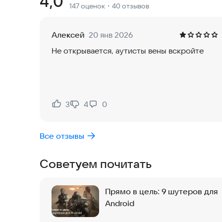
Рейтинг:
4,0
147 оценок
・40 отзывов
тебе откроется прокачка машин и сотни улучше
ПРОКАЧКА МАШИН!
Алексей
20 янв 2026
Заполни гараж крутыми тачками, а потом прока
Не открывается, аутисты вены вскройте
подбирай оптимальные характеристики прокачки
скоростном драг заезде.
ГОНИ НА МАКСИМАЛЬНОЙ СКОРОСТИ
Соревнуйся с конкурентами на улицах города.
3
4
0
Нравится:
Не нравится:
мере показать, на что способна твоя гоночная 
конкурентов.
Все отзывы
ПОБЕЖДАЙ!
Советуем почитать
Экстремальные гонки - это испытание. Вас жде
длинный путь в карьере уличного гонщика. Тол
самых вершин, получив самые крутые гоночные т
Прямо в цель: 9 шутеров для
УВАЖАТЬ себя!
Android
___________________
ПОДПИШИСЬ: @Herocraft