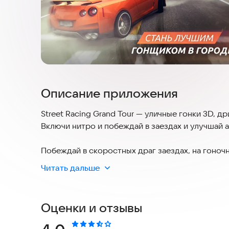
Описание приложения
Street Racing Grand Tour — уличные гонки 3D, д
Включи нитро и побеждай в заездах и улучшай 
Побеждай в скоростных драг заездах, на гоноч
соревнованиях по дрифту и поездках на время.
Читать дальше
Создай гоночные тачки, выражающие именно тв
количества сверхскоростных суперкаров и поп
Оценки и отзывы
Используй удобное управление и стань первым
города, полного небоскребов, промышленных и