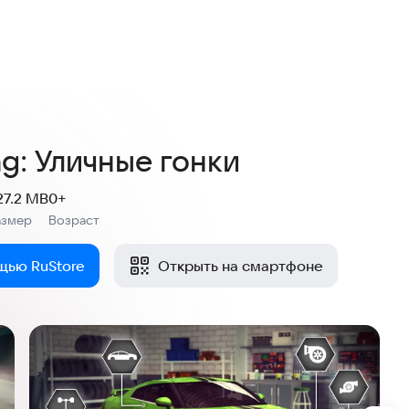
4,0
147 оценок
g: Уличные гонки
27.2 MB
0+
азмер
Возраст
:
щью RuStore
Открыть на смартфоне