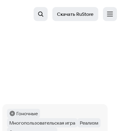
Скачать
RuStore
Гоночные
Категория
:
Многопользовательская игра
Реализм
Тег
:
Тег
: