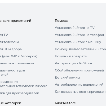
магазин приложений
Помощь
Установка RuStore на TV
ля TV
Установка RuStore на телефон
ля телефона
Установка RuStore в машину
для ОС Аврора
Помощь пользователям RuStor
 (для СМИ и блогеров)
Покупки и возвраты
тельское соглашение
Авторизация в RuStore
циальность для
Сбой обновления приложений
телей
Детский режим
применения
Автообновление приложений
ательных технологий RuStore
Как написать отзыв к приложе
тив для производителей
ые категории
Блог RuStore