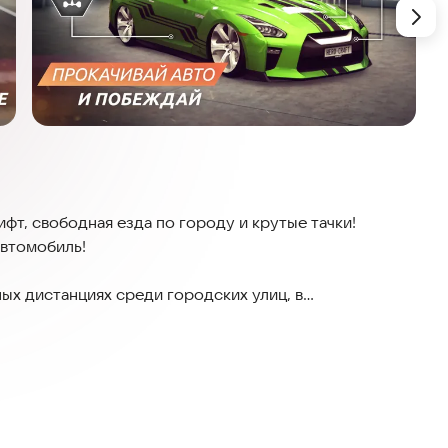
рифт, свободная езда по городу и крутые тачки!
автомобиль!
ных дистанциях среди городских улиц, в
ой индивидуальный стиль. Выбирай из громадного
улярных моделей, хорошо подходящих для тюнинга.
 в каждом заезде! Исследуй улицы громадного
 торговых кварталов. Одерживай победы в SRGT, и