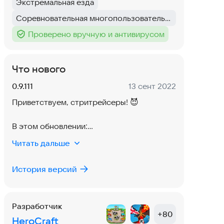
Экстремальная езда
Тег
:
Соревновательная многопользовательская игра
Тег
:
Проверено вручную и антивирусом
Тег
:
Что нового
Версия:
Дата:
0.9.111
13 сент 2022
Приветствуем, стритрейсеры! 😈
В этом обновлении:
🛠 внесены изменения для соответствия
Читать дальше
требованиям Google;
🛠 обновлены внутренние библиотеки;
История версий
🛠 мелкие исправления и улучшения.
До встречи на улицах города Fortune Bay!
Разработчик
🚙
+
80
HeroCraft
Спасибо, что играете с нами! 🤝