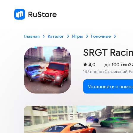
Главная
Каталог
Игры
Гоночные
SRGT Racin
(
)
4,0
до 100 тыс
3
Рейтинг:
147 оценок
Скачиваний
Р
:
:
Установить с помо
Скриншоты