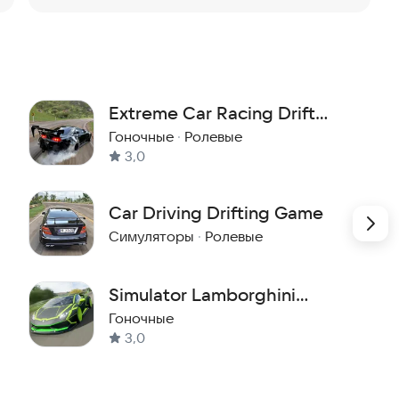
Extreme Car Racing Drift
Games
Гоночные
·
Ролевые
3,0
Car Driving Drifting Game
Симуляторы
·
Ролевые
Simulator Lamborghini
Huracan
Гоночные
3,0