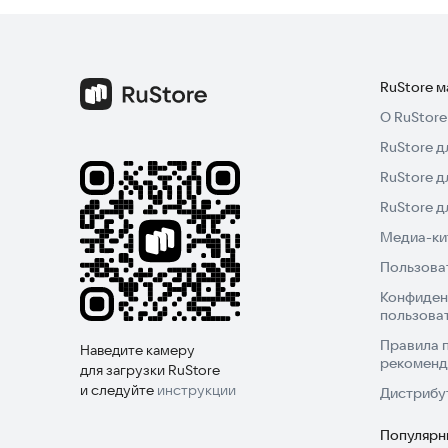
RuStore 
О RuStore
RuStore д
RuStore д
RuStore 
Медиа-кит
Пользова
Конфиден
пользова
Правила 
Наведите камеру
рекоменд
для загрузки RuStore
и следуйте
инструкции
Дистрибу
Популярн