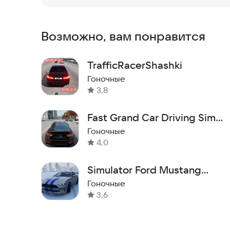
VK:
http://vk.com/herocraft
Возможно, вам понравится
TrafficRacerShashki
Гоночные
3,8
Fast Grand Car Driving Sim
3d
Гоночные
4,0
Simulator Ford Mustang
Driving
Гоночные
3,6