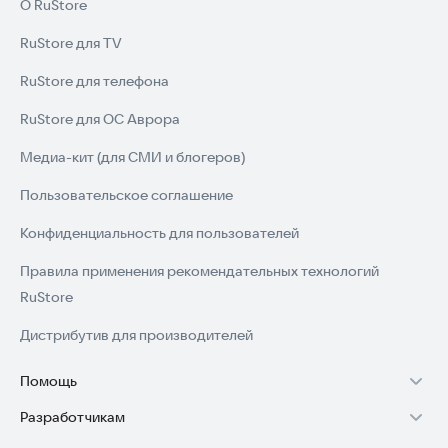
О RuStore
RuStore для TV
RuStore для телефона
RuStore для ОС Аврора
Медиа-кит (для СМИ и блогеров)
Пользовательское соглашение
Конфиденциальность для пользователей
Правила применения рекомендательных технологий
RuStore
Дистрибутив для производителей
Помощь
Разработчикам
Установка RuStore на TV