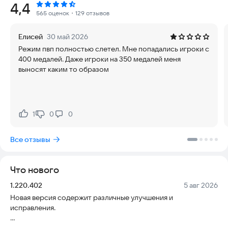
Рейтинг:
4,4
каждой из них — своя военная стратегия на поле боя!
565 оценок
・129 отзывов
В этой военной стратегической игре представлены 2
Елисей
30 май 2026
игровых режима:
Режим пвп полностью слетел. Мне попадались игроки с
400 медалей. Даже игроки на 350 медалей меня
Сюжетная кампания - одиночная компания из нескольких
выносят каким то образом
миссий в режиме RTS стратегии. Пройдите все миссии,
чтобы отточить свои тактические навыки и выработать
лучшую стратегию ведения боя.
Режим выживания - танковые войны с игроками по всему
1
0
0
Нравится:
Не нравится:
миру онлайн в режиме PvP.
Все отзывы
Прокачивайте свои танки и экипажи, добывайте чертежи
новой техники. Соберите свой взвод из бронированных
танков с различными характеристиками.
Что нового
Ваш личный ангар вмещает отряд под любую тактику и стиль
Версия:
Дата:
1.220.402
5 авг 2026
игры. Опробуйте свои собственные тактические замыслы и
Новая версия содержит различные улучшения и
проявите талант командира, бросив вызов другим игрокам в
исправления.
режиме PVP.
Спасибо, что играете в Armor Age!