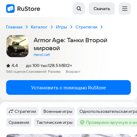
Скачать
Главная
Каталог
Игры
Стратегии
Armor Age: Танки Второй
мировой
HeroCraft
(
)
4,4
до 100 тыс
128.5 MB
12+
Рейтинг:
565 оценок
Скачиваний
Размер
Возраст
:
:
:
Установить с помощью RuStore
Стратегии
Военные игры
Однопользовательская игр
Категория
:
Тег
:
Тег
:
Сражения
Тактические игры
Проверено вручную и а
Тег
:
Тег
:
Тег
: