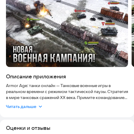
Скриншоты
Описание приложения
Armor Age: танки онлайн — Танковые военные игры в
реальном времени с режимом тактической паузы. Стратегия
в мире танковых сражений XX века. Примите командование
взводом бронированных боевых машин и проведите его
Читать дальше
сквозь череду военных операций! Управляйте взводом из
нескольких танков и штурмуйте вражеские позиции.
Оценки и отзывы
Возьмите в свой взвод до пяти танков, выбирайте из
множества реально существовавших боевых машин, у