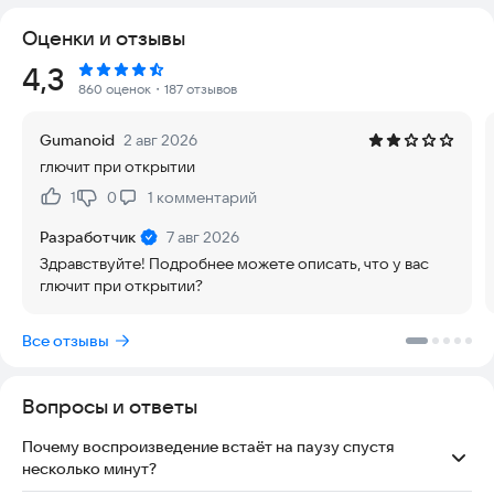
ваших предпочтений
Оценки и отзывы
- Поиск по жанрам, странам и названиям
- Запись эфира прямо в приложении с сохранением в
Рейтинг:
4,3
медиатеку
860 оценок
・187 отзывов
- Таймер сна — радио выключится само в нужное время
- Эквалайзер: тонкая настройка звучания
Gumanoid
2 авг 2026
- Автоподключение при потере сигнала
глючит при открытии
- Автовоспроизведение последней станции при запуске
1
0
1
комментарий
Нравится:
Не нравится:
📺 ОНЛАЙН ТВ
- Прямые трансляции ТВ-каналов
Разработчик
7 авг 2026
- Расписание программ
Здравствуйте! Подробнее можете описать, что у вас
- Полноэкранный режим просмотра
глючит при открытии?
- Фильтрация по жанрам и странам
Все отзывы
📚 АУДИОКНИГИ
- Коллекция аудиокниг с поиском по авторам
- Скачивание глав для офлайн-прослушивания
Вопросы и ответы
- Персональная библиотека избранного
Почему воспроизведение встаёт на паузу спустя
🎙️ ПОДКАСТЫ
несколько минут?
- Огромная библиотека подкастов на любой вкус