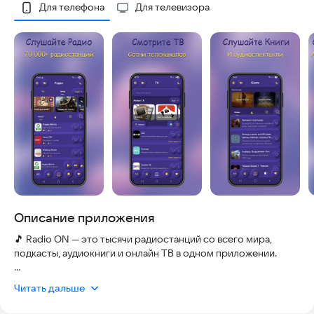
Скриншоты
Для телефона
Для телевизора
Описание приложения
🎵 Radio ON — это тысячи радиостанций со всего мира,
подкасты, аудиокниги и онлайн ТВ в одном приложении.
📻 РАДИО
Читать дальше
- Тысячи онлайн-радиостанций из разных стран
- Умная лента: персонализированная подборка на основе