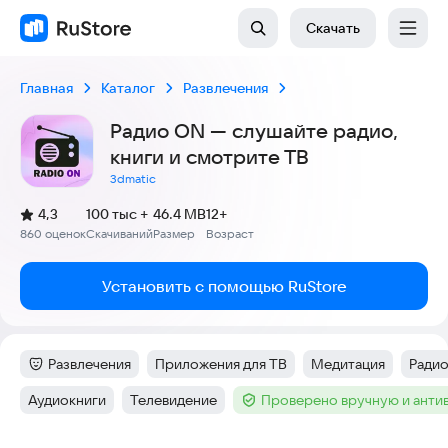
Скачать
Главная
Каталог
Развлечения
Радио ON — слушайте радио,
книги и смотрите ТВ
3dmatic
(
)
4,3
100 тыс +
46.4 MB
12+
Рейтинг:
860 оценок
Скачиваний
Размер
Возраст
:
:
:
Установить с помощью RuStore
Развлечения
Приложения для ТВ
Медитация
Ради
Категория
:
Тег
:
Тег
:
Тег
:
Аудиокниги
Телевидение
Проверено вручную и анти
Тег
:
Тег
:
Тег
: