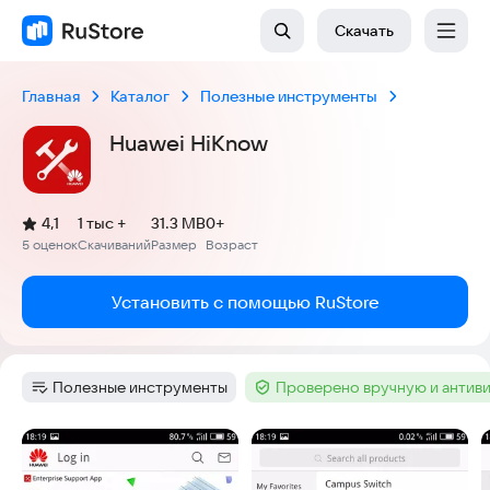
Скачать
Главная
Каталог
Полезные инструменты
Huawei HiKnow
(
)
4,1
1 тыс +
31.3 MB
0+
Рейтинг:
5 оценок
Скачиваний
Размер
Возраст
:
:
:
Установить с помощью RuStore
Полезные инструменты
Проверено вручную и антив
Категория
:
Тег
:
Скриншоты