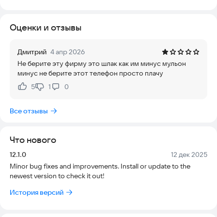
понятным, а скорость работы приложения значительно
выросла, что делает его актуальным инструментом для
Оценки и отзывы
ежедневного использования.
Вы сможете мгновенно найти всю нужную информацию о
Дмитрий
4 апр 2026
продуктах Huawei и получить контакты местного центра
Не берите эту фирму это шлак как им минус мульон
поддержки клиентов. С помощью этого приложения вы
минус не берите этот телефон просто плачу
легко сможете запросить команды, проверить сигналы
тревоги, заказать запасные части и получить другую важную
5
1
0
Нравится:
Не нравится:
информацию.
Все отзывы
Для работы требуется Android 4.0.3 или более поздняя
версия.
Что нового
Скачайте Huawei HiKnow прямо сейчас, чтобы начать
пользоваться всеми преимуществами обновленного
Версия:
Дата:
12.1.0
12 дек 2025
сервиса.
Minor bug fixes and improvements. Install or update to the
newest version to check it out!
История версий