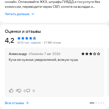
онлайн. Оплачивайте ЖКХ, штрафы ГИБДД и госуслуги без
комиссии, переводите через СБП, копите на вкладах и
инвестируйте — всё под рукой.
Читать дальше
✅ Карты, вклады и инвестиции
Оценки и отзывы
Дебетовая карта Black — пластиковая МИР или виртуальная.
Оплачивайте счета бесконтактно и телефоном, получайте
Рейтинг:
4,2
кэшбэк рублями за покупки. Если нужны дополнительные
167,5 тыс. оценок
・27 881 отзыв
деньги, подойдет кредитка Платинум с лимитом до 1 000
000 ₽.
Александр
Изменён 7 авг 2026
Куча не нужных уведомлений, всякую чушь
Откройте вклад или накопительный счет, чтобы деньги
работали. Если хочется большего, инвестируйте в акции
российских компаний через брокерский счет прямо в
приложении. Если не хочется выбирать ценные бумаги
самому, есть готовые стратегии от аналитиков. Начать
можно с 10 ₽.
1
0
0
Нравится:
Не нравится:
✅ Страхование
Все отзывы
Оформите ОСАГО, каско или страховку имущества — без
очередей и лишних документов.