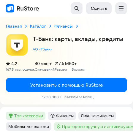
Скачать
Главная
Каталог
Финансы
Т-Банк: карты, вклады, кредиты
АО «ТБанк»
(
)
4,2
40 млн +
217.5 MB
0+
Рейтинг:
167,5 тыс. оценок
Скачиваний
Размер
Возраст
:
:
:
Установить с помощью RuStore
скачали за месяц
1 630 000 +
топ категории
Финансы
Личные финансы
Метка
:
Категория
:
Тег
:
Мобильные платежи
Проверено вручную и антивирусо
Тег
:
Тег
: