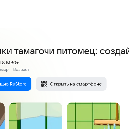
4,3
22 оценки
ки тамагочи питомец: созда
1.8 MB
0+
змер
Возраст
:
щью RuStore
Открыть на смартфоне