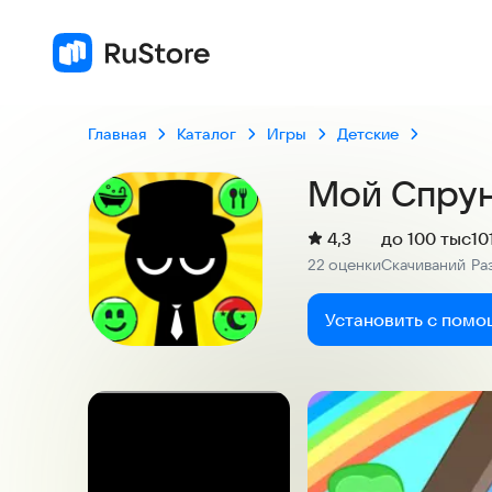
Главная
Каталог
Игры
Детские
Мой Спрун
(
)
4,3
до 100 тыс
10
Рейтинг:
22 оценки
Скачиваний
Ра
:
:
Установить с помо
Скриншоты