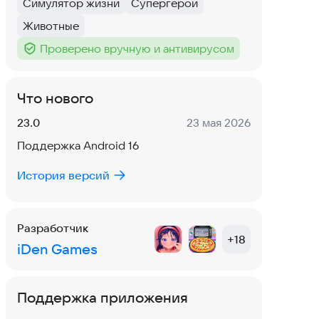
Симулятор жизни
Супергерои
Тег
:
Тег
:
Животные
Тег
:
Проверено вручную и антивирусом
Тег
:
Что нового
Версия:
Дата:
23.0
23 мая 2026
Поддержка Android 16
История версий
Разработчик
+
18
iDen Games
Поддержка приложения