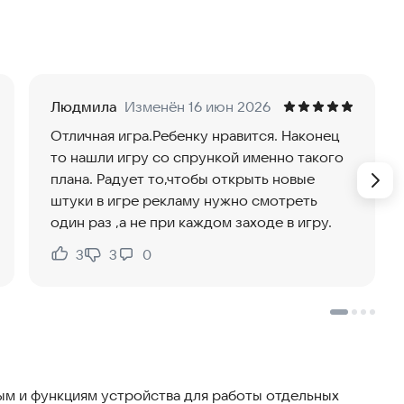
рактером и музыкальным поведением. Они могут
ходящее. Каждая фаза развития морфа отличается —
плики. Можно открыть нескольких спрунков, а затем
Людмила
Изменён 16 июн 2026
ний:
Отличная игра.Ребенку нравится. Наконец
то нашли игру со спрункой именно такого
плана. Радует то,чтобы открыть новые
штуки в игре рекламу нужно смотреть
один раз ,а не при каждом заходе в игру.
3
3
0
Нравится:
Не нравится:
игрок создаёт питомца, который не похож на других.
.
м и функциям устройства для работы отдельных