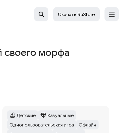
Скачать
RuStore
й своего морфа
Детские
Казуальные
Категория
:
Категория
:
Однопользовательская игра
Офлайн
Тег
:
Тег
: