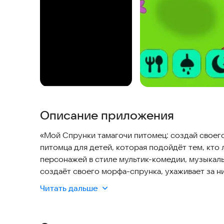
Описание приложения
«Мой Спрунки тамагочи питомец: создай своег
питомца для детей, которая подойдёт тем, кто 
персонажей в стиле мультик-комедии, музыкаль
создаёт своего морфа-спрунка, ухаживает за ним
полёт, строит дом, раскрашивает и наряжает в
Читать дальше
который развивается по фазам, эволюционирует
новым фразам.