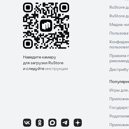
RuStore д
https://idengameshelp.github.io
RuStore 
Медиа-кит
Пользова
Конфиден
пользова
Правила 
Наведите камеру
рекоменд
для загрузки RuStore
и следуйте
инструкции
Дистрибу
Популярн
Игры для 
Приложен
Государс
Родителя
Приложен