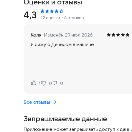
Оценки и отзывы
Спрунки — это живые существа с голосами, ха
говорить, петь, смешно комментировать проис
Рейтинг:
4,3
22 оценки
・6 отзывов
реакции, темы поведения, звуки, голосовые ре
создать собственного — полностью вручную.
Коля
Изменён 29 июл 2026
Игра сочетает в себе сразу несколько направле
Я сижу с Денисом в машине
• виртуальный питомец;
• музыкальная игра в духе incredibox/sprunki;
• одевалка и редактор внешности;
• кастомизация дома;
• раскраска персонажа;
• мини-игры с наградами;
1
0
0
Нравится:
Не нравится:
• развитие морфа по фазам.
Все отзывы
Функции игрового процесса:
1. Создай своего спрунки-морфа
Запрашиваемые данные
Выбор формы, цвета, силуэта, деталей. Каждый 
Фаза взросления влияет на внешний вид и фразы
Приложение может запрашивать доступ к данны
2. Одевалка и кастомизация