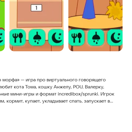
о морфа» — игра про виртуального говорящего
любит кота Тома, кошку Анжелу, POU, Валерку,
ные мини-игры и формат incredibox/sprunki. Игрок
, кормит, купает, укладывает спать, запускает в
 одевалке. Это не просто питомец — это морф,
, меняется, реагирует на прикосновения и учится