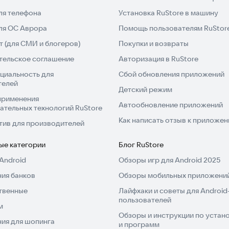
ля телефона
Установка RuStore в машину
для ОС Аврора
Помощь пользователям RuStor
 (для СМИ и блогеров)
Покупки и возвраты
тельское соглашение
Авторизация в RuStore
циальность для
Сбой обновления приложений
телей
Детский режим
применения
Автообновление приложений
ательных технологий RuStore
Как написать отзыв к приложе
тив для производителей
ые категории
Блог RuStore
Android
Обзоры игр для Android 2025
ия банков
Обзоры мобильных приложений
твенные
Лайфхаки и советы для Android
пользователей
м
Обзоры и инструкции по устано
ия для шопинга
и программ