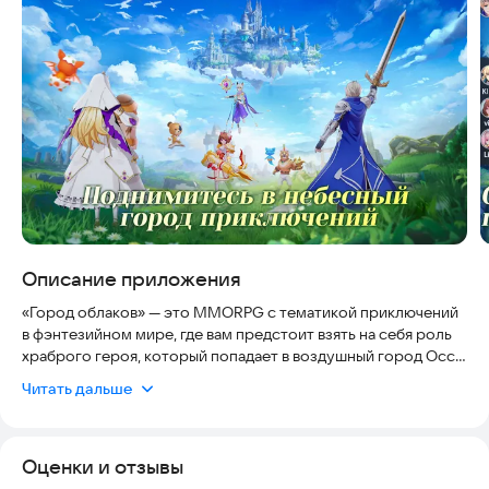
Скриншоты
Описание приложения
«Город облаков» — это MMORPG с тематикой приключений
в фэнтезийном мире, где вам предстоит взять на себя роль
храброго героя, который попадает в воздушный город Осс.
Пройдите отбор, завершите испытания храбрецов, получите
Читать дальше
благословение богини, и, став сильнейшим среди людей,
отправляйтесь в священные походы против демонлордов,
сражайтесь со злом, охотьтесь на демонических существ,
Оценки и отзывы
собирайте маунтов, укрощайте драконов и спасите
заоблачный континент.