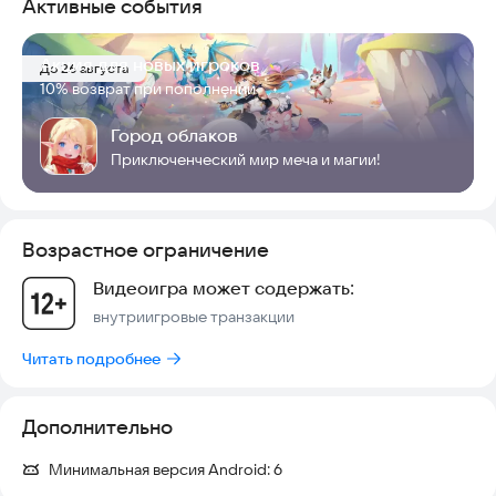
Активные события
Акция для новых игроков
До 26 августа
10% возврат при пополнении
Город облаков
Приключенческий мир меча и магии!
Возрастное ограничение
Видеоигра может содержать:
внутриигровые транзакции
Читать подробнее
Дополнительно
Минимальная версия Android:
6