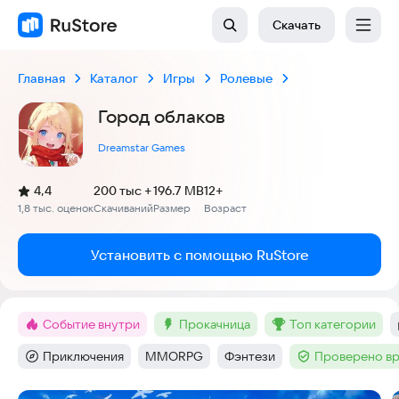
Скачать
Главная
Каталог
Игры
Ролевые
Город облаков
Dreamstar Games
(
)
4,4
200 тыс +
196.7 MB
12+
Рейтинг:
1,8 тыс. оценок
Скачиваний
Размер
Возраст
:
:
:
Установить с помощью RuStore
Событие внутри
прокачница
топ категории
Метка
:
Метка
:
Метка
:
Приключения
MMORPG
Фэнтези
Проверено вр
Категория
:
Тег
:
Тег
:
Тег
: