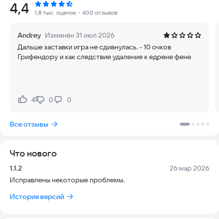
Рейтинг:
4,4
1,8 тыс. оценок
・400 отзывов
Особенности игры:
[Берем своих милых питомцев и вперед! ] Приручите милого
Andrey
Изменён 31 июл 2026
компаньона и защитите ваши узы!
Дальше заставки игра не сдивнулась. - 10 очков
[Бесконечные великолепные сражения! ] Отличный контроль
Грифендору и как следствие удаление к едрене фене
над навыками, непревзойденная плавность геймплея и
эпические битвы!
[Командные испытания и обновления! ] Свободные
комбинации игровых профессий и множество возможных
стратегий!
4
0
0
Нравится:
Не нравится:
[Бесконечная интерактивность и свобода! ] Облачная
рыбалка, танцы в столицы, дневная и ночная жизнь локаций!
Все отзывы
[Свободные исследования всей карты! ] Деликатное
взаимодействие и смена локаций, почувствуйте прохладный
ветер, свистящий в ушах. Давайте вместе исследовать Город
Что нового
облаков!
Версия:
Дата:
1.1.2
26 мар 2026
Обслуживание по электронной почте:
Исправлены некоторые проблемы.
likedreamstar.ysdlru@ijunhai.com
История версий