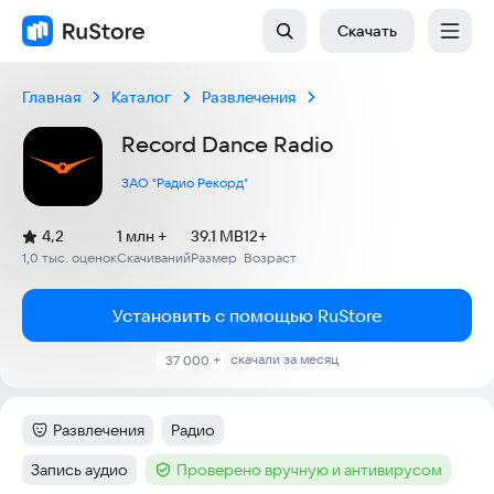
Скачать
Главная
Каталог
Развлечения
Record Dance Radio
ЗАО "Радио Рекорд"
(
)
4,2
1 млн +
39.1 MB
12+
Рейтинг:
1,0 тыс. оценок
Скачиваний
Размер
Возраст
:
:
:
Установить с помощью RuStore
скачали за месяц
37 000 +
Развлечения
Радио
Категория
:
Тег
:
Запись аудио
Проверено вручную и антивирусом
Тег
:
Тег
: