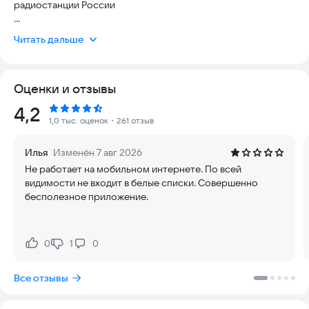
радиостанции России
- 100+ радиоканалов;
Читать дальше
- синхронизация избранного между устройствами;
- подписка на подкасты с уведомлениями о новых выпусках;
- чат со студией с голосовыми сообщениями;
Оценки и отзывы
- поиск по радиоканалам и подкастам;
- фильтр станций по стилям и темам;
Рейтинг:
4,2
- запись фрагментов эфира;
1,0 тыс. оценок
・261 отзыв
- встроенный будильник и таймер сна;
- личный кабинет;
Илья
Изменён 7 авг 2026
- поиск треков в популярных музыкальных сервисах;
Не работает на мобильном интернете. По всей
- билеты на события Рекорда без наценки.
видимости не входит в белые списки. Совершенно
бесполезное приложение.
0
1
0
Нравится:
Не нравится:
Все отзывы