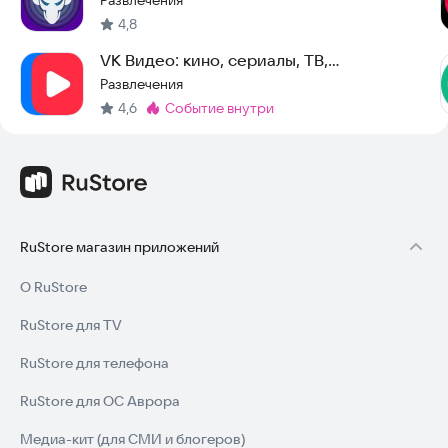
Развлечения
4,8
VK Видео: кино, сериалы, ТВ,
мультфильмы и клипы
Развлечения
4,6
событие внутри
Метка
:
RuStore магазин приложений
О RuStore
RuStore для TV
RuStore для телефона
RuStore для ОС Аврора
Медиа-кит (для СМИ и блогеров)