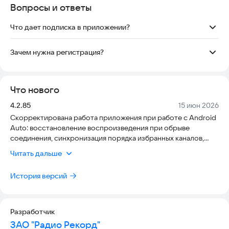
Вопросы и ответы
Что дает подписка в приложении?
Подписка отключает баннерную и звуковую рекламу перед
воспроизведением каналов или подкастов.
Зачем нужна регистрация?
Регистрация дает возможность синхронизировать список
избранных каналов, треков и выпусков подкастов, если вы
используете сервис на разных устройствах
Что нового
(Android/iOS/Web)
Версия:
Дата:
4.2.85
15 июн 2026
Скорректирована работа приложения при работе с Android
Auto: восстановление воспроизведения при обрыве
соединения, синхронизация порядка избранных каналов,
скорость загрузки информации о каналах.
Читать дальше
Ряд небольших фиксов и улучшений.
История версий
Разработчик
ЗАО "Радио Рекорд"