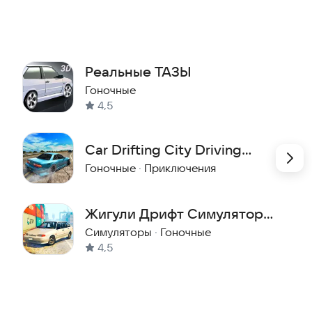
Реальные ТАЗЫ
Гоночные
4,5
Car Drifting City Driving
Game
Гоночные
·
Приключения
Жигули Дрифт Симулятор:
Онлайн
Симуляторы
·
Гоночные
4,5