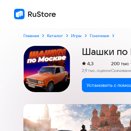
4,3
2,9 тыс
Главная
Каталог
Игры
Гоночные
Шашки по
(
)
4,3
200 тыс 
Рейтинг:
2,9 тыс. оценок
Скачиван
:
Установить с помо
Скриншоты