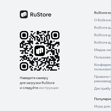
RuStore 
О RuStore
RuStore д
RuStore д
RuStore 
Медиа-кит
Пользова
Конфиден
пользова
Правила 
Наведите камеру
рекоменд
для загрузки RuStore
и следуйте
инструкции
Дистрибу
Популярн
Игры для 