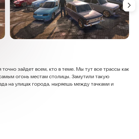
точно зайдет всем, кто в теме. Мы тут все трассы как
о самым огонь местам столицы. Замутили такую
вда на улицах города, ныряешь между тачками и
 с трафиком, дикий дрифт, крутые столкновения и
нгах. Тут ты будешь в вайбе большого города,
вых иномарках.
ак открытка, только в драйве.