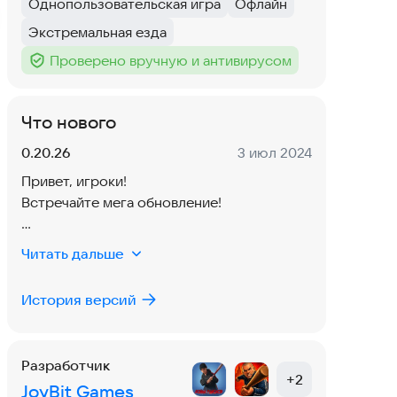
Однопользовательская игра
Офлайн
Тег
:
Тег
:
Экстремальная езда
Тег
:
Проверено вручную и антивирусом
Тег
:
Что нового
Версия:
Дата:
0.20.26
3 июл 2024
Привет, игроки!
Встречайте мега обновление!
Мы добавили кампанию, где можно
Читать дальше
выиграть крутые тачки! А также сделали
много нового:
История версий
- Кабана теперь можно забрать из
паркинга!
- Новые возможности кастомизации: Куча
Разработчик
новых колес!
+
2
JoyBit Games
- Улучшенный UI: Новые элементы