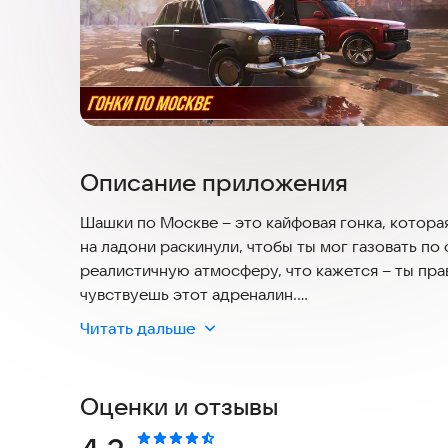
Описание приложения
Шашки по Москве – это кайфовая гонка, которая 
на ладони раскинули, чтобы ты мог газовать п
реалистичную атмосферу, что кажется – ты пра
чувствуешь этот адреналин.
Читать дальше
В Шашки по Москве тебя ждут жесткие разборки
полный трэш, как в самых захватывающих рейси
сможешь погонять как на своих, так и на понто
Оценки и отзывы
Графоний тут – просто бомба, каждый скрин – к