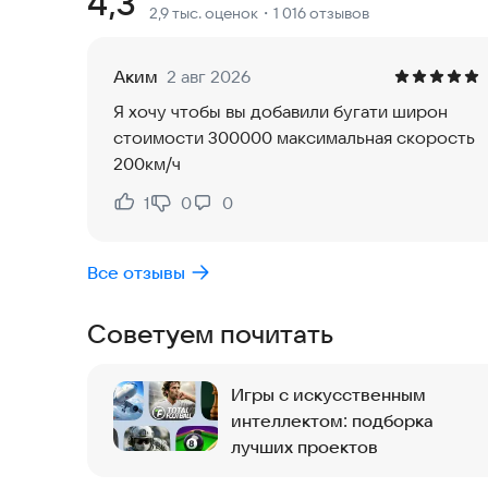
Рейтинг:
4,3
2,9 тыс. оценок
・1 016 отзывов
Стартуешь ты на легендарных карах типа 2101, П
дальше – больше, копишь бабки, чтобы пересесть
Аким
2 авг 2026
наших ВАЗов до крутых Геликов. Можешь любую 
Я хочу чтобы вы добавили бугати широн
узнали.
стоимости 300000 максимальная скорость
200км/ч
В игре куча режимов – от свободного катания, д
Меняй погоду, время суток и кайфуй от разных
1
0
0
Нравится:
Не нравится:
и в машине сидишь, и сверху все видишь, так чт
Все отзывы
Чекни особенности Шашки по Москве:
Советуем почитать
Множество тачек для самых разных фишек в гон
Кастомизация на максе, чтобы тачка была не тол
Детальные локации, где каждый уголок прорабо
Игры с искусственным
Разные виды камеры, чтобы ты лучше чувствова
интеллектом: подборка
Управление на любой вкус, чтобы ты чувствовал
лучших проектов
Зацени Шашки по Москве и погрузись в атмосфе