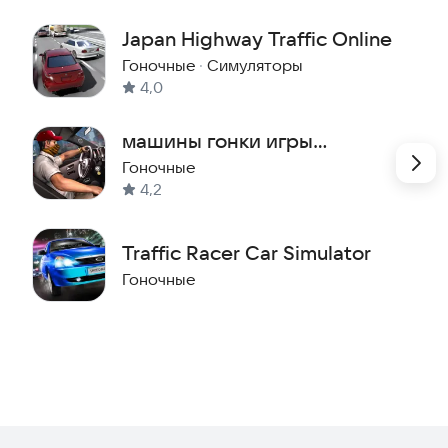
Japan Highway Traffic Online
Гоночные
·
Симуляторы
4,0
машины гонки игры
бесплатно: новые игры
Гоночные
4,2
2019
Traffic Racer Car Simulator
Гоночные