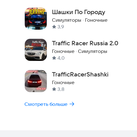
Шашки По Городу
Симуляторы
·
Гоночные
3,9
Traffic Racer Russia 2.0
Гоночные
·
Симуляторы
4,0
TrafficRacerShashki
Гоночные
3,8
Смотреть больше