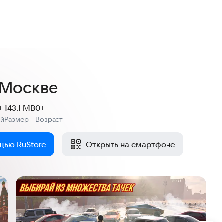
. оценок
 Москве
+
143.1 MB
0+
ий
Размер
Возраст
:
:
щью RuStore
Открыть на смартфоне