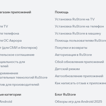
магазин приложений
Помощь
Установка RuStore на TV
ля TV
Установка RuStore на телефон
ля телефона
Установка RuStore в машину
для ОС Аврора
Помощь пользователям RuStor
 (для СМИ и блогеров)
Покупки и возвраты
тельское соглашение
Авторизация в RuStore
циальность для
Сбой обновления приложений
телей
Детский режим
применения
Автообновление приложений
ательных технологий RuStore
Как написать отзыв к приложе
тив для производителей
ые категории
Блог RuStore
Android
Обзоры игр для Android 2025