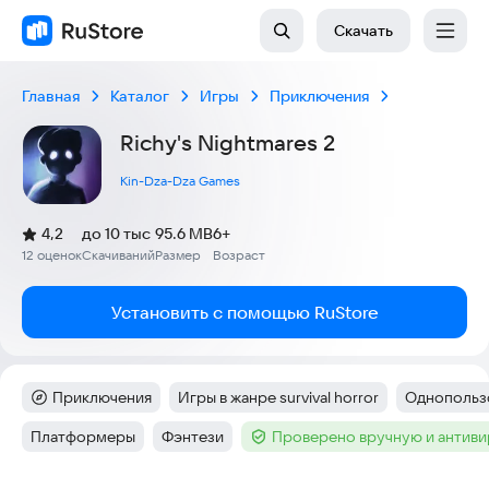
Скачать
Главная
Каталог
Игры
Приключения
Richy's Nightmares 2
Kin-Dza-Dza Games
(
)
4,2
до 10 тыс
95.6 MB
6+
Рейтинг:
12 оценок
Скачиваний
Размер
Возраст
:
:
:
Установить с помощью RuStore
Приключения
Игры в жанре survival horror
Однопользо
Категория
:
Тег
:
Тег
:
Платформеры
Фэнтези
Проверено вручную и антив
Тег
:
Тег
:
Тег
: