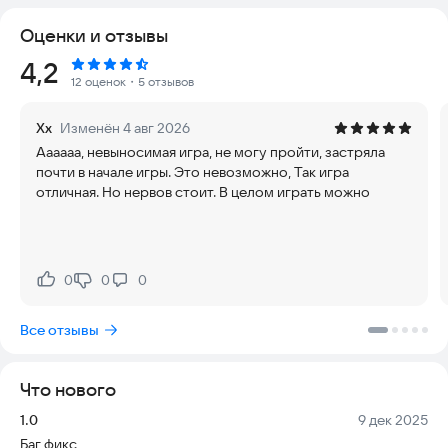
Оценки и отзывы
Иммерсивный геймплей и атмосфера гнетущей
безысходности подстегивают игрока к тому, чтобы помочь
Рейтинг:
4,2
Ричи спастись как можно быстрее. Но легкой победы не
12 оценок
・5 отзывов
ждите — игра рассчитана на тех, кто готов внимательно
изучать локации и находить зацепки, которые хоть немного
Хх
Изменён 4 авг 2026
облегчат это непростое путешествие.
Аааааа, невыносимая игра, не могу пройти, застряла
почти в начале игры. Это невозможно, Так игра
В игре Вас будет ждать увлекательный мир полный
отличная. Но нервов стоит. В целом играть можно
неожиданностей:
- Множество ловушек и опасных врагов.
- Уникальные локации с особой атмосферой.
- Умопомрачительные головоломки в которых необходимо
будет использовать предметы, разбросанные по карте.
0
0
0
Нравится:
Не нравится:
- Вручную нарисованный мир.
- Исследование мира, секретные комнаты и прекрасные
Все отзывы
пейзажи.
- Сложнопроходимый мир, который затянет вас в
увлекательные сны Ричи.
Что нового
Версия:
Дата:
1.0
9 дек 2025
Контактные данные разработчика -
kin-dza-
Баг фикс