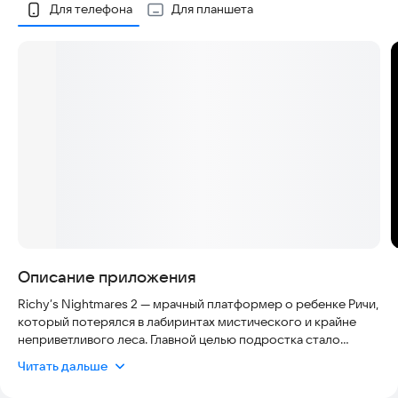
Скриншоты
Для телефона
Для планшета
Описание приложения
Richy’s Nightmares 2 — мрачный платформер о ребенке Ричи,
который потерялся в лабиринтах мистического и крайне
неприветливого леса. Главной целью подростка стало
выживание любой ценой, ведь лес полон загадок и
Читать дальше
кошмаров, значительно усложняющих побег из этого
проклятого места.