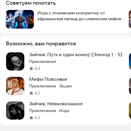
Советуем почитать
Игра от студии Baba Yaga Games!
Контактные данные разработчика - info@kindzadza.games
Игры с этническим колоритом: от
африканских легенд до славянских мифов
Возможно, вам понравится
Зайчик: Путь в один конец! (Эпизод 1 - 5)
Приключения
4,4
Мифы Поволжья
Приключения
Экшен
·
4,2
Зайчик: Невысказанное
Приключения
Инди
·
4,3