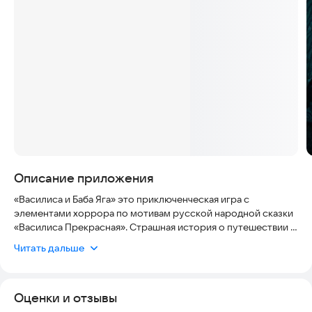
Скриншоты
Описание приложения
«Василиса и Баба Яга» это приключенческая игра с
элементами хоррора по мотивам русской народной сказки
«Василиса Прекрасная». Страшная история о путешествии к
хозяйке запретного леса за волшебной силой.
Читать дальше
Вместе с Василисой и её волшебной куклой вы пройдете
путь сказочного героя, преодолеете препятствия,
Оценки и отзывы
отделяющие мир живых от мира мертвых, выполните задания
жуткой Бабы Яги, чтобы доказать ей, что вы достойны её