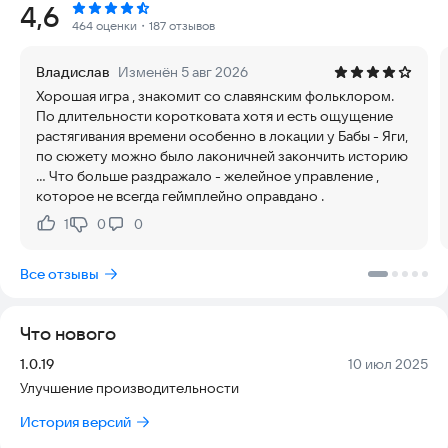
Рейтинг:
4,6
благосклонности и за это получите в дар силу огня.
464 оценки
・187 отзывов
На этом пути вас будут ждать:
Владислав
Изменён 5 авг 2026
Хорошая игра , знакомит со славянским фольклором.
Боевые задания:
По длительности коротковата хотя и есть ощущение
• сразиться с мелкой нечистью;
растягивания времени особенно в локации у Бабы - Яги,
• победить в битве Водяного, Болотника и Лешего;
по сюжету можно было лаконичней закончить историю
• одолеть злую мачеху.
... Что больше раздражало - желейное управление ,
которое не всегда геймплейно оправдано .
Бытовые задания:
• перемыть гору посуды;
1
0
0
Нравится:
Не нравится:
• перестирать белье;
• убраться в избе;
Все отзывы
• замесить тесто и испечь пироги.
Задания на внимательность:
Что нового
• найти выход из тумана;
• выбраться из лесной чащи;
Версия:
Дата:
1.0.19
10 июл 2025
• не потеряться в подводных зарослях.
Улучшение производительности
Задания на ловкость:
История версий
• прокрасться, не задев спящего Водяного