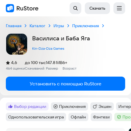
Скачать
Главная
Каталог
Игры
Приключения
Василиса и Баба Яга
Kin-Dza-Dza Games
(
)
4,6
до 100 тыс
147.8 MB
6+
Рейтинг:
464 оценки
Скачиваний
Размер
Возраст
:
:
:
Установить с помощью RuStore
выбор редакции
Приключения
Экшен
Интер
Метка
:
Категория
:
Категория
:
Тег
:
Однопользовательская игра
Офлайн
Фэнтези
Про
Тег
:
Тег
:
Тег
:
Тег
: