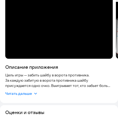
Скриншоты
Описание приложения
Цель игры — забить шайбу в ворота противника.
За каждую забитую в ворота противника шайбу
присуждается одно очко. Выигрывает тот, кто забьет больше
шайб в ворота противника.
Читать дальше
Отбивать шайбу игрок может, когда она находится на его
половине поля.
Тактика игры
Оценки и отзывы
Очень известная тактика «Неподвижный офицер» или
просто «Слон». Суть этой тактики заключается в том, чтобы