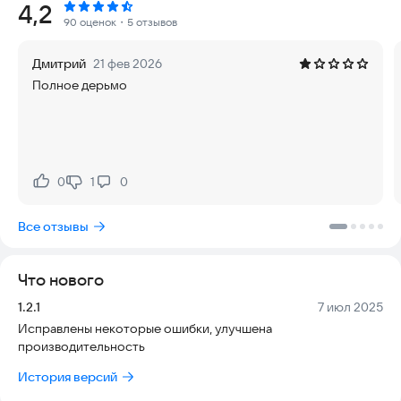
Рейтинг:
4,2
не отходить от ворот и прикрывать самую середину, а если
90 оценок
・5 отзывов
же шайба полетит к краю ворот, биту можно просто
сдвинуть на пару сантиметров. Эта тактика подходит только
Дмитрий
21 фев 2026
для защиты, атаковать ей не очень удобно.
Полное дерьмо
«Лучшая защита — это нападение». Суть её заключается в
том, чтобы забить противника в угол резкостью удара. Все
удары должны происходить очень резко и очень сильно. Но
смотрите не перестарайтесь, этой тактикой можно забить
не только сопернику, но и себе. Эта тактика больше
подходит только для наступления, но обороняться при этой
0
1
0
Нравится:
Не нравится:
тактике очень сложно.
Тактика «Весёлый угол». Все удары проводить от бортика,
Все отзывы
когда вы бьете битком по шайбе, угол должен направляться к
воротам соперника, эта тактика легка и для наступления, и
для защиты, но учитывайте, что соперник не сможет
Что нового
выровнять с первого раза шайбу, поэтому она и к вам
прилетит, соответственно, под углом.
Версия:
Дата:
1.2.1
7 июл 2025
Исправлены некоторые ошибки, улучшена
Если у Вас есть предложения или отзывы, не стесняйтесь
производительность
обращаться к нам по адресу:
kirlanik.help@mail.ru
Сайт:
https://kirlanik.com
История версий