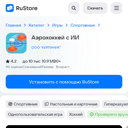
Скачать
Главная
Каталог
Игры
Спортивные
Аэрохоккей с ИИ
ООО "КИРЛАНИК"
(
)
4,2
до 10 тыс
10.9 MB
0+
Рейтинг:
90 оценок
Скачиваний
Размер
Возраст
:
:
:
Установить с помощью RuStore
Спортивные
Настольные и карточные
Гиперказуал
Категория
:
Категория
:
Тег
:
Однопользовательская игра
Хоккей
Проверено вруч
Тег
:
Тег
:
Тег
: