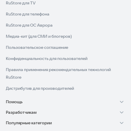
RuStore для TV
RuStore для телефона
RuStore для ОС Аврора
Медиа-кит (для СМИ и блогеров)
Пользовательское соглашение
Конфиденциальность для пользователей
Правила применения рекомендательных технологий
RuStore
Дистрибутив для производителей
Помощь
Разработчикам
Установка RuStore на TV
Популярные категории
Зарабатывать с RuStore
Установка RuStore на телефон