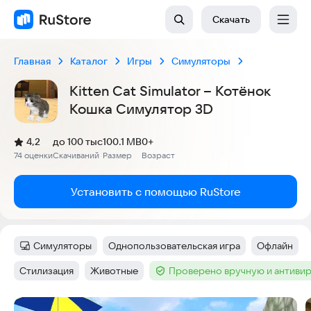
Скачать
Главная
Каталог
Игры
Симуляторы
Kitten Cat Simulator – Котёнок
Кошка Симулятор 3D
(
)
4,2
до 100 тыс
100.1 MB
0+
Рейтинг:
74 оценки
Скачиваний
Размер
Возраст
:
:
:
Установить с помощью RuStore
Симуляторы
Однопользовательская игра
Офлайн
Категория
:
Тег
:
Тег
:
Стилизация
Животные
Проверено вручную и антиви
Тег
:
Тег
:
Тег
:
Скриншоты