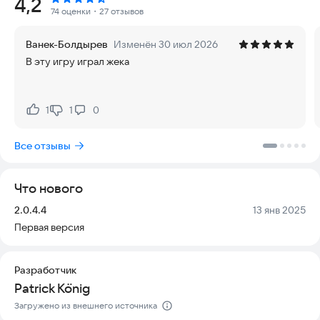
Рейтинг:
4,2
Ваш владелец Стивен недоволен тем, что вы постоянно
74 оценки
・27 отзывов
пачкаете дом, поэтому сегодня день мытья неизбежен. Ваша
задача — прятаться за кроватями и мебелью, чтобы избежать
Ванек-Болдырев
Изменён 30 июл 2026
контакта с водой. Игра полностью безопасна, удобна в
В эту игру играл жека
управлении и актуальна для современных устройств,
обеспечивая стабильную работу без задержек.
Выберите котёнка любой породы из доступного списка. Вы
1
1
0
Нравится:
Не нравится:
можете разрушать интерьер особняка, избегать квартиры
или просто наслаждаться свободным перемещением по
Все отзывы
открытому миру. Игра поддерживает
многопользовательский режим, позволяя играть с друзьями
и другими игроками со всего мира 🌍. Это уникальный
Что нового
симулятор, дающий больше свободы действий, чем другие
аналоги.
Версия:
Дата:
2.0.4.4
13 янв 2025
Первая версия
Попробуйте эту игру прямо сейчас и станьте самым хитрым
котёнком!
Разработчик
Patrick König
Загружено из внешнего источника