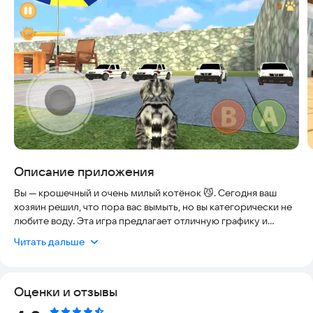
Описание приложения
Вы — крошечный и очень милый котёнок 😼. Сегодня ваш
хозяин решил, что пора вас вымыть, но вы категорически не
любите воду. Эта игра предлагает отличную графику и
разнообразные режимы: выживание, гонки на время и
Читать дальше
свободное исследование. Физика в игре проработана до
мелочей, что делает процесс перемещения приятным и
реалистичным. Вы даже сможете управлять грузовиком на
Оценки и отзывы
расстоянии 🚚.