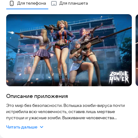
Скриншоты
Для телефона
Для планшета
Описание приложения
Это мир без безопасности. Вспышка зомби-вируса почти
истребила всю человечность, оставив лишь мертвые
пустоши и ужасные зомби. Выживание человечества
находится под огромной угрозой. И ты - последняя надежда
Читать дальше
людей! Ты будешь сражаться за защиту последних выживших
вместе с другими.