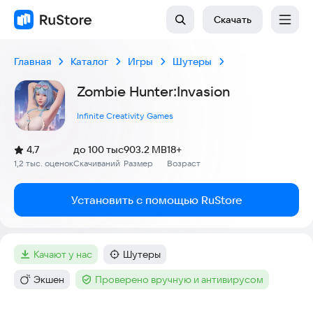
Скачать
Главная
Каталог
Игры
Шутеры
Zombie Hunter:Invasion
Infinite Creativity Games
(
)
4,7
до 100 тыс
903.2 MB
18+
Рейтинг:
1,2 тыс. оценок
Скачиваний
Размер
Возраст
:
:
:
Установить с помощью RuStore
качают у нас
Шутеры
Метка
:
Категория
:
Экшен
Проверено вручную и антивирусом
Категория
:
Тег
: