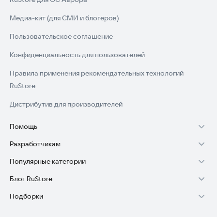
Медиа-кит (для СМИ и блогеров)
Пользовательское соглашение
Конфиденциальность для пользователей
Правила применения рекомендательных технологий
RuStore
Дистрибутив для производителей
Помощь
Разработчикам
Установка RuStore на TV
Популярные категории
Зарабатывать с RuStore
Установка RuStore на телефон
Блог RuStore
Игры для Android
Стать разработчиком
Установка RuStore в машину
Подборки
Обзоры игр для Android 2025
Приложения банков
Доступ к RuStore Консоль
Помощь пользователям RuStore
Игровой набор
Обзоры мобильных приложений 2025