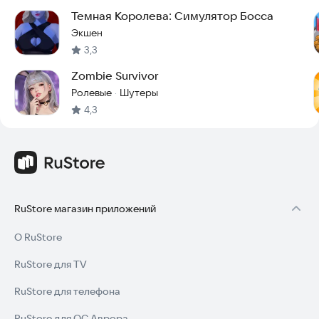
Темная Королева: Симулятор Босса
Экшен
3,3
Zombie Survivor
Ролевые
Шутеры
·
4,3
RuStore магазин приложений
О RuStore
RuStore для TV
RuStore для телефона
RuStore для ОС Аврора