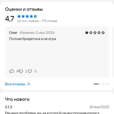
Оценки и отзывы
Свободное исследование карты
Исследуй различные местоположения и окружение,
Рейтинг:
4,7
раскрывай скрытые секреты и сокровища.
1,2 тыс. оценок
・173 отзыва
Многочисленные мощные оружия
Олег
Изменён 3 июл 2026
Собирай мощное оружие и снаряжение, улучшай их для
Полная бредятина а не игра
повышения боевой эффективности.
Различные костюмы для красивых девушек:
У каждой красивой девушки есть свой уникальный наряд,
надень их, чтобы разблокировать новые боевые движения
персонажа.
4
2
0
Нравится:
Не нравится:
Разнообразные зомби-монстры:
Зомби постоянно мутируют, превращаясь из обычных
Все отзывы
ходячих мертвецов в мутантов. Они становятся все сильнее.
Ты готов к этой смертельной битве на жизнь и смерть?
Что нового
Версия:
Дата:
2.1.2
24 янв 2025
Решена проблема, из-за которой не воспроизводилась