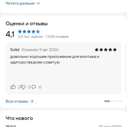
свой стиль и становитесь вирусными. Приложение
Читать дальше
полностью безопасно, работает быстро даже на старых
телефонах и постоянно получает новые функции.
Оценки и отзывы
Функции
Рейтинг:
4,1
Базовое редактирование видео
3,5 тыс. оценок
・1 028 отзывов
Обрезайте и сжимайте клипы, разделяйте или склеивайте
видео.
Solid
Изменён 9 авг 2026
Меняйте скорость от 0,1x до 100x и используйте кривые
довольно хорошее приложение для монтажа и
скорости.
эдиторства,всем советую
Анимируйте ролики с эффектами зума и уменьшения.
Делайте клипы для соцсетей с функцией перемотки назад.
Выделяйте лучшие моменты с помощью стоп-кадра.
Используйте крутые переходы между сценами.
2
0
0
Нравится:
Не нравится:
Расширенный видеоредактор
Анимация по ключевым кадрам доступна для всех настроек.
Все отзывы
Создавайте плавное замедленное видео с помощью
оптического потока.
Удаляйте определенные цвета с помощью ключа цветности.
Что нового
Добавляйте слои фото и видео поверх основного ролика
(картинка в картинке).
Версия:
Дата:
18.9.0
31 июл 2026