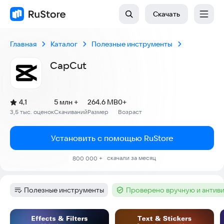
Скачать
Главная
Каталог
Полезные инструменты
CapCut
(
)
4,1
5 млн +
264.6 MB
0+
Рейтинг:
3,5 тыс. оценок
Скачиваний
Размер
Возраст
:
:
:
Установить с помощью RuStore
скачали за месяц
800 000 +
Полезные инструменты
Проверено вручную и антив
Категория
:
Тег
:
Скриншоты