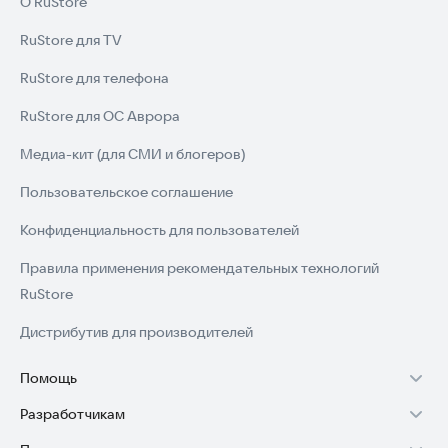
О RuStore
RuStore для TV
RuStore для телефона
RuStore для ОС Аврора
Медиа-кит (для СМИ и блогеров)
Пользовательское соглашение
Конфиденциальность для пользователей
Правила применения рекомендательных технологий
RuStore
Дистрибутив для производителей
Помощь
Разработчикам
Установка RuStore на TV