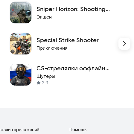
Sniper Horizon: Shooting
Game
Экшен
Special Strike Shooter
Приключения
CS-стрелялки оффлайн
миссия GO
Шутеры
3,9
магазин приложений
Помощь