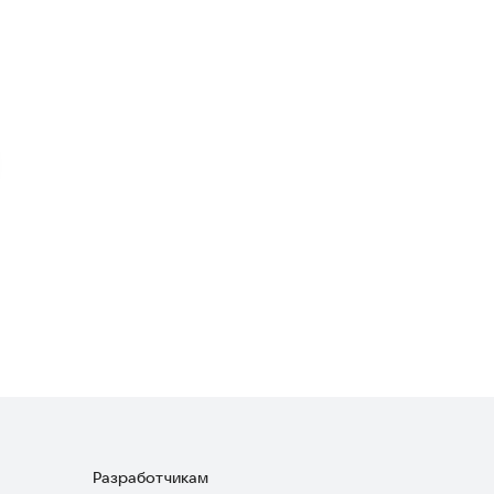
CZO MOBILE
Экшен
·
Шутеры
Call of WW2
Стратегии
Стрельбище
Шутеры
·
Симуляторы
Разработчикам