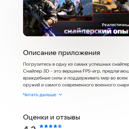
Описание приложения
Погрузитесь в одну из самых успешных снайпер
Снайпер 3D - это вершина FPS-игр, предлагающ
враждебные силы и поддерживать мир во всем 
оружий и самого современного военного снаряж
ультрареалистичная графика и эффект замедл
Читать дальше
незабываемой.
Реалистичный FPS-геймплей:
Оценки и отзывы
Насладитесь реалистичной 3D-графикой, котора
густых лесов и современных городов до пусты