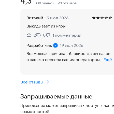
Рейтинг:
4,3
338 оценок
・98 отзывов
врагами, включая снайперов, бомбардировщико
"времени пули" придает игре невероятные виз
Виталий
19 июл 2026
Захватывающие PVE-миссии:
Выкидывает из игры
Пройдите более 200 напряженных миссий: от та
дистанциях до вооруженных нападений и спасе
2
0
1
комментарий
Нравится:
Не нравится:
гнезда врага с воздуха.
Разработчик
19 июл 2026
Разнообразное оружия и снаряжение:
Возможная причина - блокировка сигналов
Используйте снайперские и штурмовые винтов
с нашего сервера вашим оператором
Ещё
свободно переключать и модернизировать. Соз
Интернета. Если есть такая возможность,
новейшим современным снаряжением для выпо
рекомендуем попробовать войти в игру с
использованием других операторов
Все отзывы
Присоединяйтесь к элитному отряду и станьте 
Интернета. Попробуйте зайти с помощью
По всем вопросам можете обращаться:
support
Wi-Fi. С уважением, Команда поддержки
Запрашиваемые данные
Приложение может запрашивать доступ к данны
возможностей