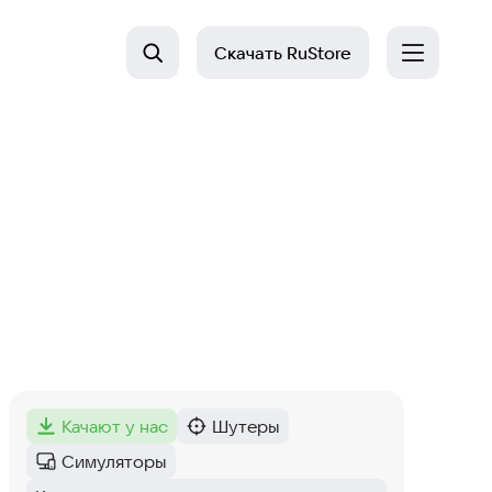
Скачать
RuStore
качают у нас
Шутеры
Метка
:
Категория
:
Симуляторы
Категория
: