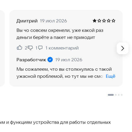
в, бронированные машины и вертолеты. Эффект
уальные ощущения.
Дмитрий
19 июл 2026
Вы чо совсем охренели, уже какой раз
йных операций и устранения врагов на дальних
деньги берёте а пакет не приходит
ния заложников. Садитесь в вертолет и уничтожайте
2
1
1
комментарий
Нравится:
Не нравится:
Разработчик
19 июл 2026
ки, дробовики и тяжелые пулеметы, которые можно
Мы сожалеем, что вы столкнулись с такой
дайте свой уникальный арсенал и вооружитесь
ужасной проблемой, но тут мы не сможем
Ещё
лнения миссий.
выяснить подробности. Пожалуйста,
напишите нам на нашу почту
лучшим снайпером в мире с Ликвидатор: Снайпер 3D.
support@mystic-jade.com
и мы поможем. С
@mystic-jade.com
уважением, Команда поддержки
м и функциям устройства для работы отдельных