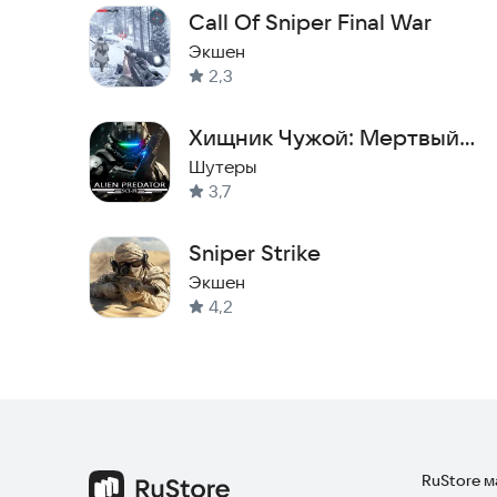
Call Of Sniper Final War
Экшен
2,3
Хищник Чужой: Мертвый
космос
Шутеры
3,7
Sniper Strike
Экшен
4,2
RuStore 