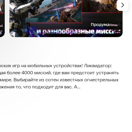
ских игр на мобильных устройствах! Ликвидатор:
ая более 4000 миссий, где вам предстоит устранять
мире. Выбирайте из сотен известных огнестрельных
ения то, что подходит для вас. А
енного действия сделают каждую миссию
я перенесет вас в различные боевые зоны – от
нных областей. Сражайтесь с многочисленными