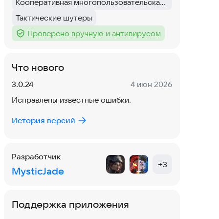
Кооперативная многопользовательская игра
Тег
:
Тактические шутеры
Тег
:
Проверено вручную и антивирусом
Тег
:
Что нового
Версия:
Дата:
3.0.24
4 июн 2026
Исправлены известные ошибки.
История версий
Разработчик
+
3
MysticJade
Поддержка приложения