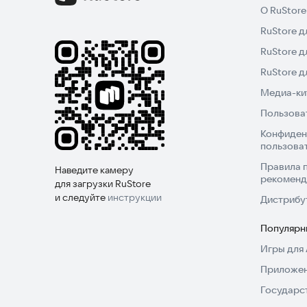
О RuStore
RuStore д
RuStore д
RuStore 
Медиа-кит
Пользова
Конфиден
пользова
Правила 
Наведите камеру
рекоменд
для загрузки RuStore
и следуйте
инструкции
Дистрибу
Популярн
Игры для 
Приложен
Государс