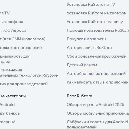
Установка RuStore на TV
ля TV
Установка RuStore на телефон
ля телефона
Установка RuStore в машину
для ОС Аврора
Помощь пользователям RuStor
 (для СМИ и блогеров)
Покупки и возвраты
тельское соглашение
Авторизация в RuStore
циальность для
Сбой обновления приложений
телей
Детский режим
применения
Автообновление приложений
ательных технологий RuStore
Как написать отзыв к приложе
тив для производителей
ые категории
Блог RuStore
Android
Обзоры игр для Android 2025
ия банков
Обзоры мобильных приложений
твенные
Лайфхаки и советы для Android
пользователей