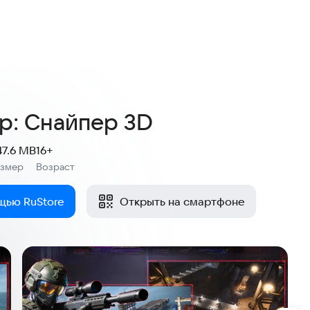
4,3
338 оценок
р: Снайпер 3D
47.6 MB
16+
азмер
Возраст
:
щью RuStore
Открыть на смартфоне