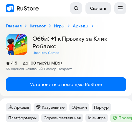
Скачать
Главная
Каталог
Игры
Аркады
Обби: +1 к Прыжку за Клик
Роблокс
Lissnikov Games
(
)
4,5
до 100 тыс
91.1 MB
6+
Рейтинг:
55 оценок
Скачиваний
Размер
Возраст
:
:
:
Установить с помощью RuStore
Аркады
Казуальные
Офлайн
Паркур
Категория
:
Категория
:
Тег
:
Тег
:
Платформеры
Соревновательная
Idle-игра
Прове
Тег
:
Тег
:
Тег
:
Тег
: