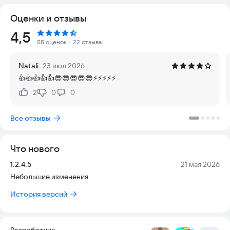
сочетает увлекательную механику роблокс обби и
Оценки и отзывы
захватывающий майнкрафт паркур.
Рейтинг:
4,5
🚀 Ключевые особенности игры:
55 оценок
・22 отзыва
✅ Мощный кликер прыжка – заряжайте прыжковую энергию
Natali
23 июл 2026
кликами и преодолевайте гигантские пропасти!
👍👍👍👍👍😎😎😎😎😎⚡⚡⚡⚡⚡
✅ Эпические паркур-испытания – сложнейшие трассы с
подвижными платформами, хитрыми ловушками и
2
0
0
Нравится:
Не нравится:
головоломками!
✅ Глубокая прокачка персонажа – улучшайте силу прыжка,
Все отзывы
высоту полёта и скорость взлёта!
✅ Питомцы-бустеры – помощники увеличивают прыжковую
силу и дарят особые способности!
Что нового
✅ Продвинутая система перерождений – перерождайтесь
для умножения прыжковой мощи и получения уникальных
Версия:
Дата:
1.2.4.5
21 мая 2026
бонусов!
Небольшие изменения
✅ Стиль роблокс и обби – узнаваемая графика и геймплей
лучших песочниц!
История версий
🏆 Что вас ждет в игре:
Разработчик