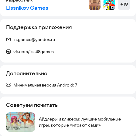
🌟 Невероятные прыжки – покоряйте недостижимые высоты!
+
19
Lissnikov Games
🏗️ Разнообразные обби-уровни – от простых платформ до
сложнейших паркур-испытаний!
🎮 Идентичный геймплей роблокс – знакомое управление и
механики!
Поддержка приложения
📈 Постоянное развитие – десятки улучшений и апгрейдов
прыжков!
ln.games@yandex.ru
🌍 Огромный мир – уникальные локации в стиле майнкрафт!
vk.com/liss48games
🎯 Почему стоит играть:
🔥 Лучшие традиции роблокс обби
Дополнительно
⚡ Инновационная кликер-механика
🏃 Экстремальный паркур
Минимальная версия Android:
7
🎪 Яркий визуал майнкрафт
Сможете ли вы достичь максимальной высоты? Жмите,
Советуем почитать
летите и станьте абсолютным королём этого обби!
Покажите всем, на что способен настоящий мастер
прыжков!
Айдлеры и кликеры: лучшие мобильные
игры, которые «играют сами»
Почта для связи с разработчиком:
ln.games@yandex.ru