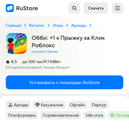
Скачать
Главная
Каталог
Игры
Аркады
Обби: +1 к Прыжку за Клик
Роблокс
Lissnikov Games
(
)
4,5
до 100 тыс
91.1 MB
6+
Рейтинг:
55 оценок
Скачиваний
Размер
Возраст
:
:
:
Установить с помощью RuStore
Аркады
Казуальные
Офлайн
Паркур
Категория
:
Категория
:
Тег
:
Тег
:
Платформеры
Соревновательная
Idle-игра
Прове
Тег
:
Тег
:
Тег
:
Тег
: