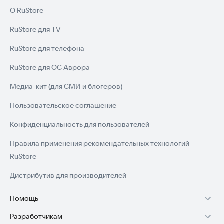
О RuStore
RuStore для TV
RuStore для телефона
RuStore для ОС Аврора
Медиа-кит (для СМИ и блогеров)
Пользовательское соглашение
Конфиденциальность для пользователей
Правила применения рекомендательных технологий
RuStore
Дистрибутив для производителей
Помощь
Разработчикам
Установка RuStore на TV