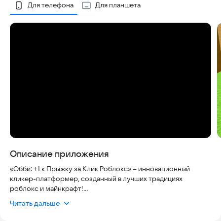
Скриншоты
Для телефона
Для планшета
Описание приложения
«Обби: +1 к Прыжку за Клик Роблокс» – инновационный
кликер-платформер, созданный в лучших традициях
роблокс и майнкрафт!
Читать дальше
Откройте новый жанр игр, где каждый клик превращается в
невероятную прыжковую мощь! Эта уникальная кликер-игра