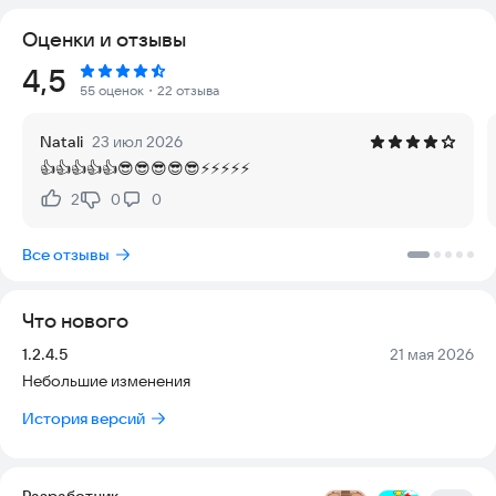
сочетает увлекательную механику роблокс обби и
Оценки и отзывы
захватывающий майнкрафт паркур.
Рейтинг:
4,5
🚀 Ключевые особенности игры:
55 оценок
・22 отзыва
✅ Мощный кликер прыжка – заряжайте прыжковую энергию
Natali
23 июл 2026
кликами и преодолевайте гигантские пропасти!
👍👍👍👍👍😎😎😎😎😎⚡⚡⚡⚡⚡
✅ Эпические паркур-испытания – сложнейшие трассы с
подвижными платформами, хитрыми ловушками и
2
0
0
Нравится:
Не нравится:
головоломками!
✅ Глубокая прокачка персонажа – улучшайте силу прыжка,
Все отзывы
высоту полёта и скорость взлёта!
✅ Питомцы-бустеры – помощники увеличивают прыжковую
силу и дарят особые способности!
Что нового
✅ Продвинутая система перерождений – перерождайтесь
для умножения прыжковой мощи и получения уникальных
Версия:
Дата:
1.2.4.5
21 мая 2026
бонусов!
Небольшие изменения
✅ Стиль роблокс и обби – узнаваемая графика и геймплей
лучших песочниц!
История версий
🏆 Что вас ждет в игре:
Разработчик