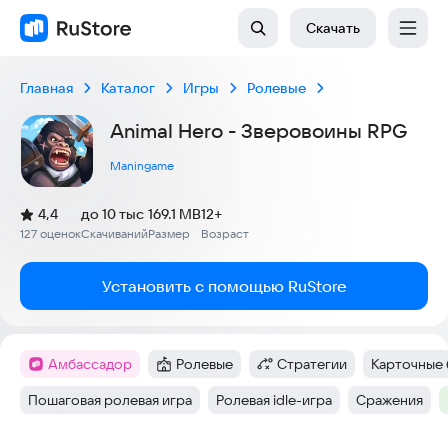
Скачать
Главная
Каталог
Игры
Ролевые
Animal Hero - Зверовоины RPG
Maningame
(
)
4,4
до 10 тыс
169.1 MB
12+
Рейтинг:
127 оценок
Скачиваний
Размер
Возраст
:
:
:
Установить с помощью RuStore
амбассадор
Ролевые
Стратегии
Карточные 
Метка
:
Категория
:
Категория
:
Тег
:
Пошаговая ролевая игра
Ролевая idle-игра
Сражения
Тег
:
Тег
:
Тег
: