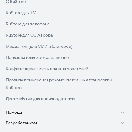
О RuStore
RuStore для TV
RuStore для телефона
RuStore для ОС Аврора
Медиа-кит (для СМИ и блогеров)
Пользовательское соглашение
Конфиденциальность для пользователей
Правила применения рекомендательных технологий
RuStore
Дистрибутив для производителей
Помощь
Разработчикам
Установка RuStore на TV