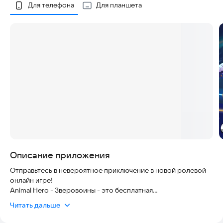
Скриншоты
Для телефона
Для планшета
Описание приложения
Отправьтесь в невероятное приключение в новой ролевой
онлайн игре!
Animal Hero - Зверовоины - это бесплатная
кроссплатформенная MMORPG, которая удивит вас
Читать дальше
необычным сюжетом, захватывающим геймплеем и
насыщенной графикой.