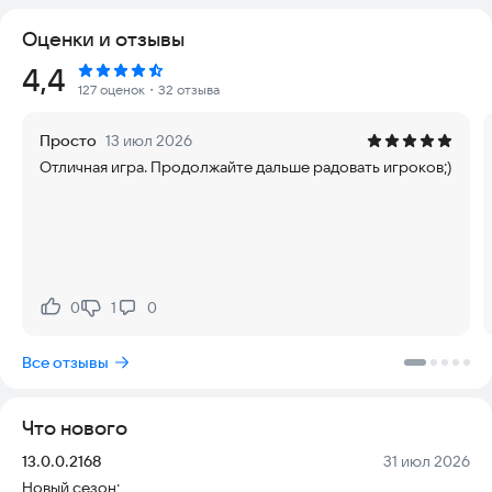
Оценки и отзывы
События игры разворачиваются в недалеком будущем, где
все люди при загадочных обстоятельствах исчезли с лица
Рейтинг:
4,4
Земли. Эволюция животных совершила гигантский скачок и
127 оценок
・32 отзыва
позволила им развиться до уровня совершенно новой,
осознанной цивилизации.
Просто
13 июл 2026
Отличная игра. Продолжайте дальше радовать игроков;)
В игре вы встретите множество забавных антропоморфных
зверьков, которые удивят своей храбростью и
изобретательностью, но им нужна ваша помощь! Вместе вам
предстоит пройти увлекательный путь по неизведанной
вселенной: открывать и добывать уникальные ресурсы,
сражаться с врагами, исследовать территории, и, наконец,
развить процветающие поселения на руинах человеческого
0
1
0
Нравится:
Не нравится:
наследия!
Все отзывы
Коллекция героев поразит своим многообразием: от
хорошо знакомых всем животных до редких и экзотических
причудливых зверьков. Каждый из персонажей обладает
Что нового
собственными характерами и навыками: вы сможете взять в
свой отряд отважную капибару, грозного медоеда,
Версия:
Дата:
13.0.0.2168
31 июл 2026
хитроумную лисицу, проворного хамелеона, ловкого
Новый сезон;