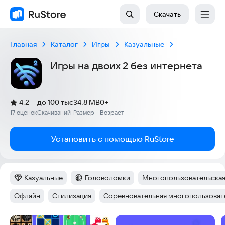
Скачать
Главная
Каталог
Игры
Казуальные
Игры на двоих 2 без интернета
(
)
4,2
до 100 тыс
34.8 MB
0+
Рейтинг:
17 оценок
Скачиваний
Размер
Возраст
:
:
:
Установить с помощью RuStore
Казуальные
Головоломки
Многопользовательская
Категория
:
Категория
:
Тег
:
Офлайн
Стилизация
Соревновательная многопользовате
Тег
:
Тег
:
Тег
:
Скриншоты