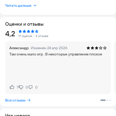
семьей, не беспокоясь о конфиденциальности данных или
Читать дальше
необходимости постоянной связи с сетью. Игры полностью
автономны, что гарантирует их актуальность и доступность
в любой момент, даже вдали от цивилизации. Вы можете быть
Оценки и отзывы
уверены в стабильной работе приложения и отсутствии
скрытых платежей или рекламы, мешающей процессу.
Рейтинг:
4,2
17 оценок
・3 отзыва
Ищете способ интересно провести время без интернета?
Наша коллекция мини-игр для двоих — именно то, что вам
Александр
Изменён 24 апр 2026
нужно! Вы можете играть дома, в дороге или в любом
Там очень мало игр . В некоторых управление плохое
другом месте, где нет доступа к сети. Выбирайте игры на
свой вкус: динамичные гонки, захватывающие приключения
или занимательные головоломки, требующие логического
мышления.
Особенности приложения:
7
0
0
Нравится:
Не нравится:
• Разнообразие жанров: В нашей коллекции представлены
игры различных жанров: гонки, спортивные игры, экшены,
Все отзывы
головоломки и многое другое.
• Интуитивное управление: Управление в играх простое и
удобное, что обеспечит комфортный игровой процесс.
Что нового