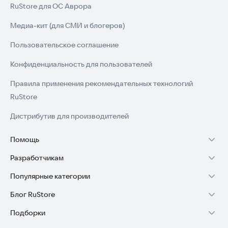
RuStore для ОС Аврора
Медиа-кит (для СМИ и блогеров)
Пользовательское соглашение
Конфиденциальность для пользователей
Правила применения рекомендательных технологий
RuStore
Дистрибутив для производителей
Помощь
Разработчикам
Установка RuStore на TV
Популярные категории
Зарабатывать с RuStore
Установка RuStore на телефон
Блог RuStore
Игры для Android
Стать разработчиком
Установка RuStore в машину
Подборки
Обзоры игр для Android 2025
Приложения банков
Доступ к RuStore Консоль
Помощь пользователям RuStore