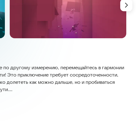
е по другому измерению, перемещайтесь в гармонии
пути! Это приключение требует сосредоточенности,
ько долететь как можно дальше, но и пробиваться
ути.
ва и данных, не требует сложных настроек и
тернете. Вы можете наслаждаться процессом в любое
ения к сети, что делает её удобной для игры в
ерживается регулярными обновлениями, чтобы вы
ровни.