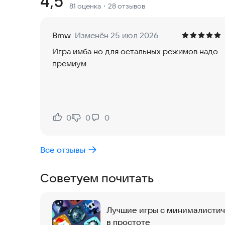
Рейтинг:
4,5
81 оценка
・28 отзывов
Вам предстоит пройти через удивительный мир
уникальную атмосферу. Чтобы достичь максима
Bmw
Изменён 25 июл 2026
шаг и сохранять концентрацию. Ваша цель — не
Игра имба но для остальных режимов надо
все стеклянные препятствия, встречающиеся на 
премиум
того стоит.
Попробуйте эту захватывающую игру прямо сей
0
0
0
Нравится:
Не нравится:
Все отзывы
Советуем почитать
Лучшие игры с минималистич
в простоте