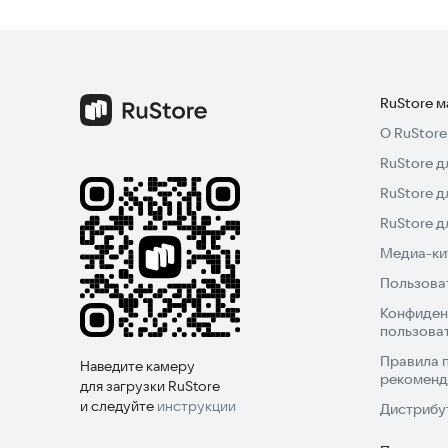
RuStore 
О RuStore
RuStore д
RuStore д
RuStore 
Медиа-кит
Пользова
Конфиден
пользова
Правила 
Наведите камеру
рекоменд
для загрузки RuStore
и следуйте
инструкции
Дистрибу