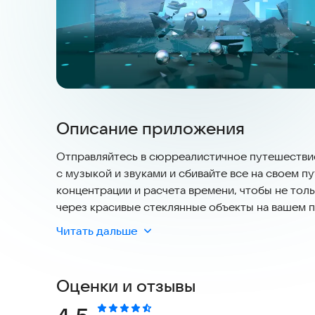
Описание приложения
Отправляйтесь в сюрреалистичное путешестви
с музыкой и звуками и сбивайте все на своем 
концентрации и расчета времени, чтобы не тол
через красивые стеклянные объекты на вашем п
Читать дальше
Игра полностью безопасна для вашего устройст
работает стабильно даже при нестабильном ин
время, без необходимости постоянного подключ
Оценки и отзывы
дороге или дома. Актуальность контента подд
всегда получали свежие впечатления и новые у