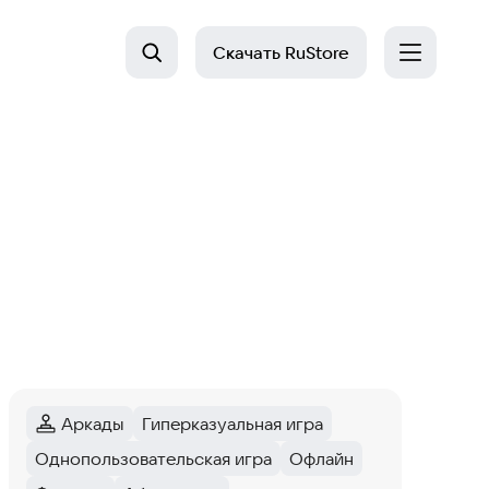
Скачать
RuStore
Аркады
Гиперказуальная игра
Категория
:
Тег
:
Однопользовательская игра
Офлайн
Тег
:
Тег
: