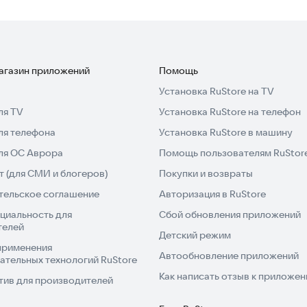
магазин приложений
Помощь
Установка RuStore на TV
ля TV
Установка RuStore на телефон
ля телефона
Установка RuStore в машину
для ОС Аврора
Помощь пользователям RuStor
 (для СМИ и блогеров)
Покупки и возвраты
тельское соглашение
Авторизация в RuStore
циальность для
Сбой обновления приложений
телей
Детский режим
применения
Автообновление приложений
ательных технологий RuStore
Как написать отзыв к приложе
тив для производителей