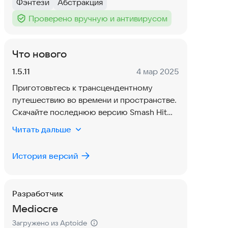
Фэнтези
Абстракция
Тег
:
Тег
:
Проверено вручную и антивирусом
Тег
:
Что нового
Версия:
Дата:
1.5.11
4 мар 2025
Приготовьтесь к трансцендентному
путешествию во времени и пространстве.
Скачайте последнюю версию Smash Hit
1.5.10, чтобы сразу же насладиться новыми
Читать дальше
функциями и обновлениями!
История версий
Разработчик
Mediocre
Загружено из Aptoide