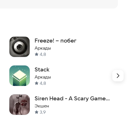
Freeze! – побег
Аркады
4,8
Stack
Аркады
4,8
Siren Head - A Scary Game
Adventure
Экшен
3,9