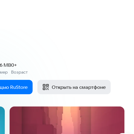
.6 MB
0+
змер
Возраст
:
щью RuStore
Открыть на смартфоне