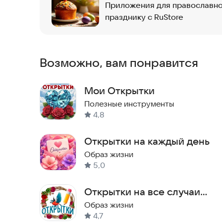
Приложения для православной
празднику с RuStore
Возможно, вам понравится
Мои Открытки
Полезные инструменты
4,8
Открытки на каждый день
Образ жизни
5,0
Открытки на все случаи
жизни, на каждый день и
Образ жизни
4,7
GIF