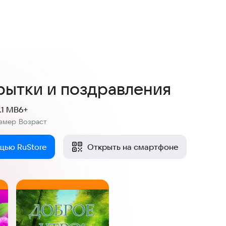
4,5
372 оценки
рытки и поздравления
.1 MB
6+
змер
Возраст
:
щью RuStore
Открыть на смартфоне