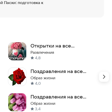
 Пасхи: подготовка к
Открытки на все
поздравления
Развлечения
4,8
Поздравления на все
случаи
Образ жизни
4,0
Поздравления на все
случаи
Образ жизни
3,4