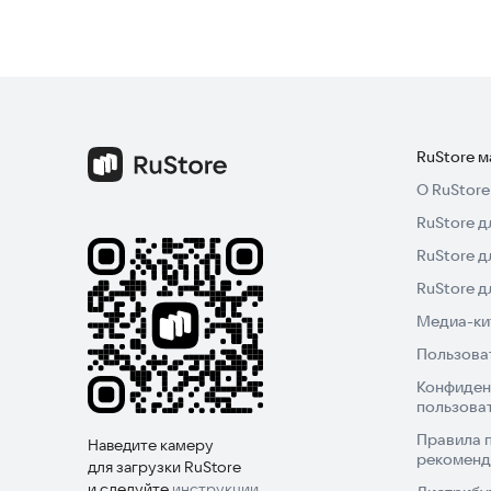
RuStore 
О RuStore
RuStore д
RuStore д
RuStore 
Медиа-кит
Пользова
Конфиден
пользова
Правила 
Наведите камеру
рекоменд
для загрузки RuStore
и следуйте
инструкции