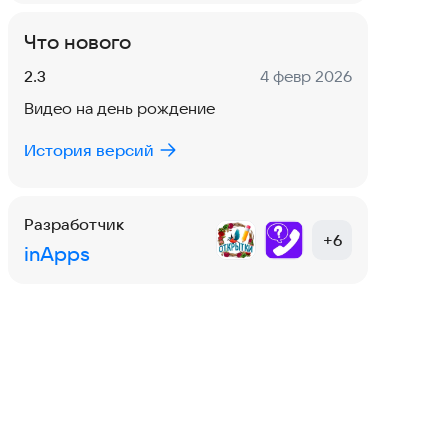
Что нового
Версия:
Дата:
2.3
4 февр 2026
Видео на день рождение
История версий
Разработчик
+
6
inApps