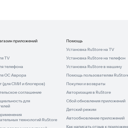
магазин приложений
Помощь
Установка RuStore на TV
ля TV
Установка RuStore на телефон
ля телефона
Установка RuStore в машину
для ОС Аврора
Помощь пользователям RuStor
 (для СМИ и блогеров)
Покупки и возвраты
тельское соглашение
Авторизация в RuStore
циальность для
Сбой обновления приложений
телей
Детский режим
применения
Автообновление приложений
ательных технологий RuStore
Как написать отзыв к приложе