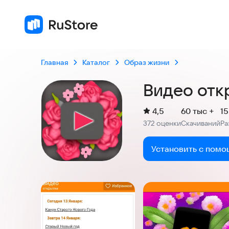
Главная
Каталог
Образ жизни
Видео отк
(
)
4,5
60 тыс +
15
Рейтинг:
372 оценки
Скачиваний
Ра
:
:
Установить с помо
Скриншоты