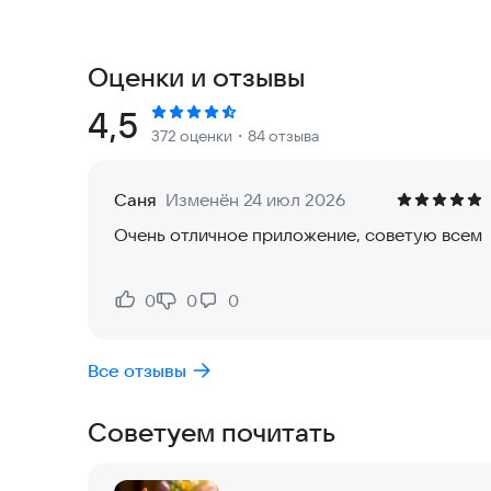
и поздравления к праздникам. Здесь собраны т
которые можно отправить как мужчине, так и 
Каждая музыкальная открытка это мини-шедевр
Оценки и отзывы
близким. Видео открытки с днем рождения - э
праздником близких друзей коллег для поднят
Рейтинг:
4,5
372 оценки
・84 отзыва
Вы сможете, найди видео открытки с днем рож
доброго утро, спокойной ночи, хорошего дня, 
календарные праздники и видео открытки по дн
Саня
Изменён 24 июл 2026
Отправляйте видео открытки в Whatsapp* (ватсап
Очень отличное приложение, советую всем
и порадуйте дорогих вам людей видео поздравл
*WhatsApp принадлежит компании Meta, котора
территории РФ.
0
0
0
Нравится:
Не нравится:
Все отзывы
Советуем почитать