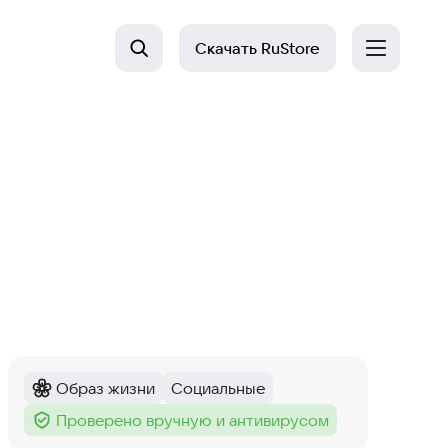
Скачать
RuStore
Образ жизни
Социальные
Категория
:
Тег
:
Проверено вручную и антивирусом
Тег
: