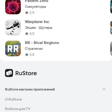
Patient Zero
Симуляторы
2,5
Warplane Inc
Экшен
Шутеры
·
4,5
RR - Rival Regions
Стратегии
3,4
RuStore магазин приложений
О RuStore
RuStore для TV