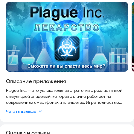
Скриншоты
Описание приложения
Plague Inc. — это увлекательная стратегия с реалистичной
симуляцией эпидемий, которая отлично работает на
современных смартфонах и планшетах. Игра полностью
безопасна, не требует сложной настройки и не нуждается в
Читать дальше
постоянном подключении к интернету, что делает её
удобной для игры в любом месте. Постоянные обновления
контента гарантируют, что игра всегда актуальна и
Оценки и отзывы
интересна.