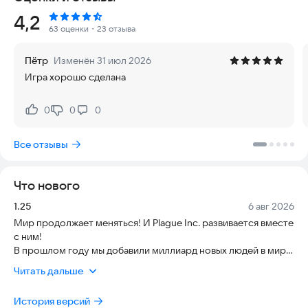
Рейтинг:
4,2
Ваш патоген уже заразил первого человека. Ваша главная
63 оценки
・23 отзыва
задача — создать смертоносную болезнь и распространить
её по всей планете, чтобы уничтожить всё человечество.
Пётр
Изменён 31 июл 2026
При этом вам предстоит противостоять всем защитным
Игра хорошо сделана
мерам, которые предпримет мир.
Игра отличается продуманной механикой и новым игровым
0
0
0
Нравится:
Не нравится:
процессом, созданным специально для сенсорных экранов.
Она поднимает жанр стратегий на новый уровень: вы
Все отзывы
сражаетесь против всего мира, и выживает сильнейший!
Разработчиков проекта даже приглашали в Центр контроля
заболеваний в Атланте, чтобы обсудить модели болезней,
Что нового
использованные в игре.
Версия:
Дата:
1.25
6 авг 2026
◈◈◈
Мир продолжает меняться! И Plague Inc. развивается вместе
с ним!
Особенности:
В прошлом году мы добавили миллиард новых людей в мир
● Гиперреалистичный мир с умным искусственным
Plague Inc., а теперь добавляем ещё больше, чтобы вам было
интеллектом, который управляет развитием эпидемии
Читать дальше
кого заражать.
● Подробная справка и обучающая система внутри игры,
Всемирное обновление 2026 года использует новейшие
доступная в любой момент
История версий
глобальные данные Всемирного банка, чтобы обновить