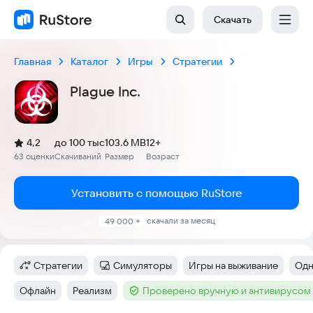
Скачать
Главная
Каталог
Игры
Стратегии
Plague Inc.
(
)
4,2
до 100 тыс
103.6 MB
12+
Рейтинг:
63 оценки
Скачиваний
Размер
Возраст
:
:
:
Установить с помощью RuStore
скачали за месяц
49 000 +
Стратегии
Симуляторы
Игры на выживание
Одн
Категория
:
Категория
:
Тег
:
Тег
Офлайн
Реализм
Проверено вручную и антивирусом
Тег
:
Тег
:
Тег
: