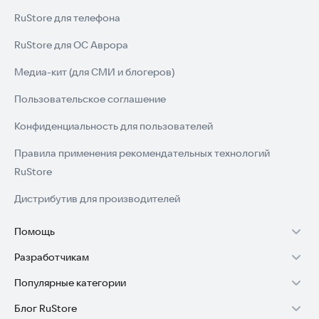
RuStore для телефона
RuStore для ОС Аврора
Медиа-кит (для СМИ и блогеров)
Пользовательское соглашение
Конфиденциальность для пользователей
Правила применения рекомендательных технологий
RuStore
Дистрибутив для производителей
Помощь
Разработчикам
Установка RuStore на TV
Популярные категории
Зарабатывать с RuStore
Установка RuStore на телефон
Блог RuStore
Игры для Android
Стать разработчиком
Установка RuStore в машину