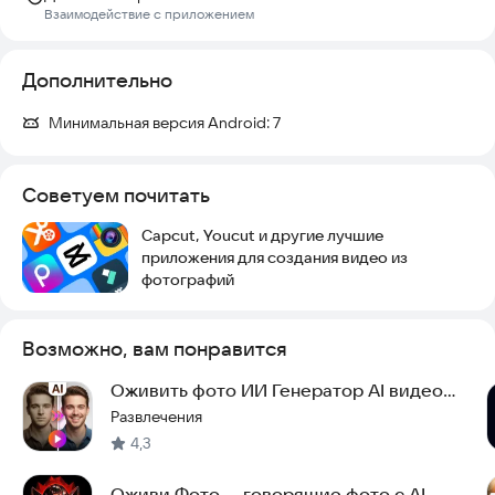
Взаимодействие с приложением
Дополнительно
Минимальная версия Android:
7
Советуем почитать
Capcut, Youcut и другие лучшие
приложения для создания видео из
фотографий
Возможно, вам понравится
Оживить фото ИИ Генератор AI видео
нейросеть
Развлечения
4,3
Оживи Фото — говорящие фото с AI