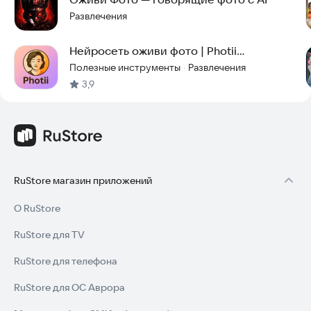
Развлечения
Нейросеть оживи фото | Photii
оживление фотографий
Полезные инструменты
Развлечения
·
3,9
RuStore магазин приложений
О RuStore
RuStore для TV
RuStore для телефона
RuStore для ОС Аврора