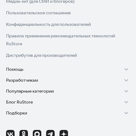
Медиа-кит (для СМИ и блогеров)
Пользовательское соглашение
Конфиденциальность для пользователей
Правила применения рекомендательных технологий
RuStore
Дистрибутив для производителей
Помощь
Разработчикам
Установка RuStore на TV
Популярные категории
Зарабатывать с RuStore
Установка RuStore на телефон
Блог RuStore
Игры для Android
Стать разработчиком
Установка RuStore в машину
Подборки
Обзоры игр для Android 2025
Приложения банков
Доступ к RuStore Консоль
Помощь пользователям RuStore
Игровой набор
Обзоры мобильных приложений 2025
Государственные
RuStore SDK (документация)
Покупки и возвраты