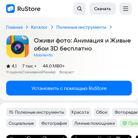
Скачать
Главная
Каталог
Полезные инструменты
Оживи фото: Анимация и Живые
обои 3D бесплатно
Mobileinfo
(
)
4,1
7 тыс +
44.0 MB
0+
Рейтинг:
11 оценок
Скачиваний
Размер
Возраст
:
:
:
Установить с помощью RuStore
Полезные инструменты
Красота
Обои
Фоторедак
Категория
:
Тег
:
Тег
:
Тег
:
Социальные
Фотография
Личные помощники
Про
Тег
:
Тег
:
Тег
:
Тег
: