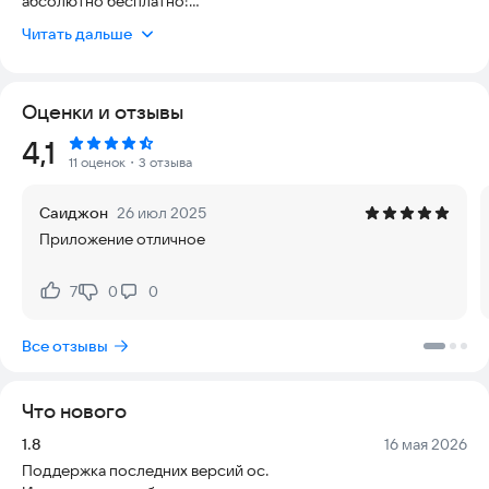
абсолютно бесплатно!
Читать дальше
Наше профессиональное приложение-фотоаниматор
поможет вам за пару кликов оживить любые снимки, создать
крутые движущиеся фоновые изображения и уникальные
Оценки и отзывы
живые обои для экрана блокировки или домашнего экрана
смартфона.
Рейтинг:
4,1
11 оценок
・3 отзыва
Главные особенности фотоаниматора:
● Простая анимация фото: Просто выделите любую область
Саиджон
26 июл 2025
на картинке, нарисуйте стрелками направление движения и
Приложение отличное
наблюдайте, как изображение оживает.
● Точные инструменты: Используйте маску, чтобы
7
0
0
Нравится:
Не нравится:
зафиксировать нужные зоны, и инструмент стабилизации,
чтобы указать точки, которые должны оставаться
Все отзывы
неподвижными.
● Живые обои 3D: Создавайте свои собственные
Что нового
динамические темы, сохраняйте их в галерею смартфона и
персонализируйте свой рабочий стол.
Версия:
Дата:
1.8
16 мая 2026
Поддержка последних версий ос.
Преимущества приложения: