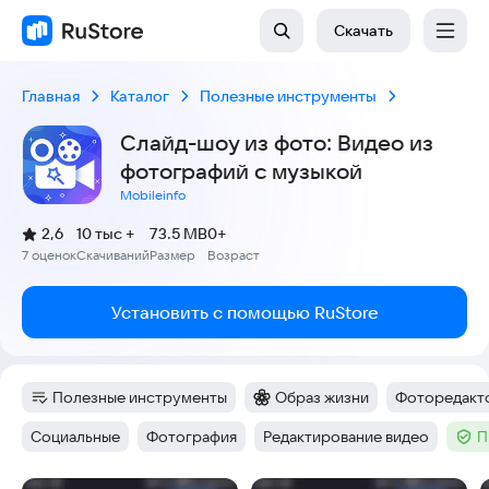
Скачать
Главная
Каталог
Полезные инструменты
Слайд-шоу из фото: Видео из
фотографий с музыкой
Mobileinfo
(
)
2,6
10 тыс +
73.5 MB
0+
Рейтинг:
7 оценок
Скачиваний
Размер
Возраст
:
:
:
Установить с помощью RuStore
Полезные инструменты
Образ жизни
Фоторедакт
Категория
:
Категория
:
Тег
:
Социальные
Фотография
Редактирование видео
П
Тег
:
Тег
:
Тег
:
Тег
: