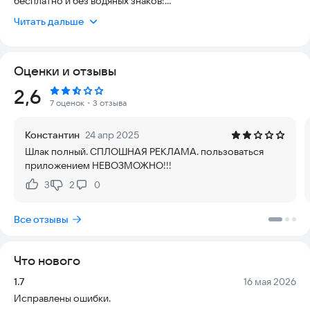
бесплатно и без водяных знаков!
Читать дальше
Наш удобный видеоредактор поможет вам за пару кликов
выполнить качественный монтаж видео, смонтировать
памятный клип на день рождения, свадьбу или юбилей, а
Оценки и отзывы
также сделать видео для социальных сетей.
Рейтинг:
2,6
Главные особенности приложения:
7 оценок
・3 отзыва
● Видео из фото: Просто выберите снимки из галереи,
настройте время показа каждого кадра и превратите их в
Константин
24 апр 2025
красивый фильм.
Шлак полный. СПЛОШНАЯ РЕКЛАМА. пользоваться
приложением НЕВОЗМОЖНО!!!
● Музыкальное видео: Добавляйте фоновую музыку из
галереи, чтобы сделать ваши ролики живыми, динамичными и
3
2
0
Нравится:
Не нравится:
эмоциональными.
Все отзывы
● Эффекты и переходы: Используйте разнообразные рамки,
стильные наклейки и плавные 3D-переходы между
изображениями с возможностью предварительного
Что нового
просмотра.
Версия:
Дата:
1.7
16 мая 2026
Преимущества нашего редактора:
Исправлены ошибки.
● Полноценный монтаж: Обрезайте, поворачивайте и