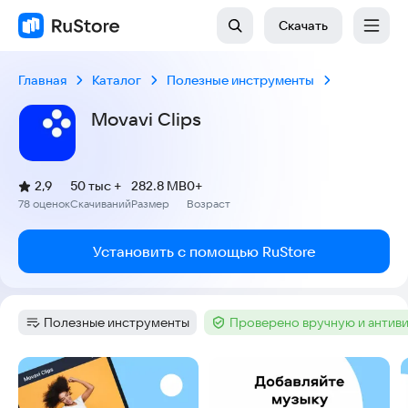
Скачать
Главная
Каталог
Полезные инструменты
Movavi Clips
(
)
2,9
50 тыс +
282.8 MB
0+
Рейтинг:
78 оценок
Скачиваний
Размер
Возраст
:
:
:
Установить с помощью RuStore
Полезные инструменты
Проверено вручную и антив
Категория
:
Тег
:
Скриншоты