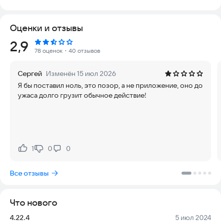
текст, стикеры на фото и видео, а также использовать
множество других инструментов. Для получения отличного
Оценки и отзывы
результата не требуются сложные дополнительные
эффекты. Ваши фильмы, ролики о путешествиях, интересные
Рейтинг:
2,9
мероприятия и домашние архивы станут выглядеть как
78 оценок
・40 отзывов
работа профессионалов, благодаря следующим
преимуществам:
Сергей
Изменён 15 июл 2026
Я бы поставил ноль, это позор, а не приложение, оно до
☆ видеоредактор полностью бесплатный, удобен в
ужаса долго грузит обычное действие!
использовании и отличается интуитивно понятным
интерфейсом;
☆ в приложении отсутствует назойливая реклама, что
обеспечивает комфортную работу;
☆ все необходимые функции для обработки видео доступны
даже новичкам без опыта;
1
0
0
Нравится:
Не нравится:
☆ качественный монтаж возможен благодаря точной
нарезке с точностью до кадра;
Все отзывы
☆ видеоролики не имеют ограничений по времени и объему
данных.
Что нового
Ваши клипы и фильмы удивят окружающих, так как по
качеству они не уступают профессиональным работам.
Версия:
Дата:
4.22.4
5 июл 2024