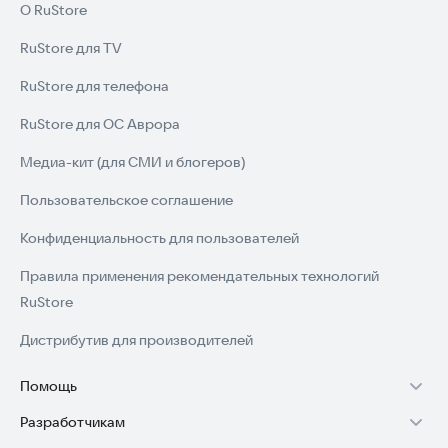
О RuStore
RuStore для TV
RuStore для телефона
RuStore для ОС Аврора
Медиа-кит (для СМИ и блогеров)
Пользовательское соглашение
Конфиденциальность для пользователей
Правила применения рекомендательных технологий
RuStore
Дистрибутив для производителей
Помощь
Разработчикам
Установка RuStore на TV