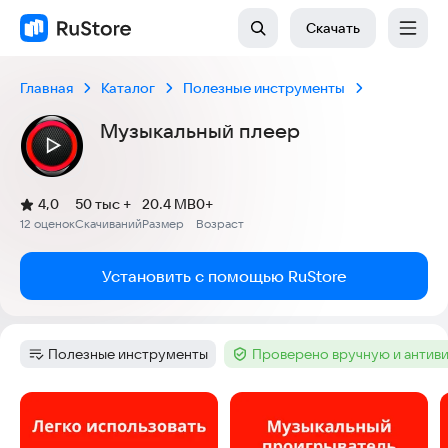
Скачать
Главная
Каталог
Полезные инструменты
Музыкальный плеер
(
)
4,0
50 тыс +
20.4 MB
0+
Рейтинг:
12 оценок
Скачиваний
Размер
Возраст
:
:
:
Установить с помощью RuStore
Полезные инструменты
Проверено вручную и антив
Категория
:
Тег
:
Скриншоты