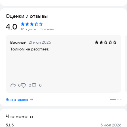
музыкальными файлами, делая процесс простым и
интуитивным. Он поддерживает практически все
Оценки и отзывы
популярные форматы: MP3, MIDI, WAV, FLAC,
необработанные AAC и другие аудиокодеки.
Рейтинг:
4,0
12 оценок
・3 отзыва
Вы легко сможете просматривать и воспроизводить
композиции, сортируя их по жанрам, альбомам,
Василий
21 июл 2026
исполнителям, отдельным песням или папкам.
Толком не работает.
Особенности:
- Поддержка технологии Google Cast для трансляции на
телевизоры и колонки
- Воспроизведение всех типов аудиофайлов
- 5-полосный графический эквалайзер с готовыми
пресетами
0
0
0
Нравится:
Не нравится:
- Усиление баса и 3D-эффект для объемного звука
- Встроенный редактор для редактирования MP3-файлов
Все отзывы
- Управление воспроизведением: игра, следующая или
предыдущая песня активируются простым покачиванием
телефона
Что нового
- Таймер сна для автоматического выключения
- Выбор цветовой темы интерфейса
Версия:
Дата:
5.1.5
5 июл 2026