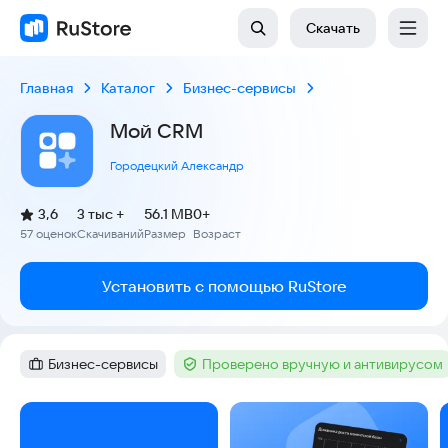
Скачать
Главная
Каталог
Бизнес-сервисы
Мой CRM
Городецкий Александр
(
)
3,6
3 тыс +
56.1 MB
0+
Рейтинг:
57 оценок
Скачиваний
Размер
Возраст
:
:
:
Установить с помощью RuStore
Бизнес-сервисы
Проверено вручную и антивирусом
Категория
:
Тег
:
Скриншоты