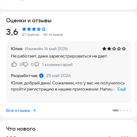
Неважно какой у вас бизнес и сколько людей в штате, Мой
CRM подойдет как крупным корпорациям, так и небольшим
организациям с любым профилем деятельности.
Оценки и отзывы
МОЙ CRM ЭТО:
Рейтинг:
3,6
57 оценок
・40 отзывов
* аналитические дашборды по важным показателям вашего
бизнеса
Юлия
Изменён 16 май 2026
Не работает, даже зарегестрироваться не дает.
* выгрузка отчетов на мобильное устройство с
возможностью поделиться ими с коллегами
0
0
1
комментарий
Нравится:
Не нравится:
* функционал работы со сделками, задачами, контактами и
Разработчик
25 май 2026
прочими сущностями, позволяющий полноценно создавать
Юлия, добрый день! Сожалеем, что у вас не получилось
и редактировать бизнес-объекты вдали от рабочего места
пройти регистрацию в нашем приложении. Напишите,
Ещё
пожалуйста, о проблеме нам на почту
* работа с файлами и изображениями – загрузка, удаление и
support@appccrm.ru
возможность поделиться файлами в мессенджерах
Все отзывы
* непрерывная связь с клиентами, прямо из приложения вам
доступны мессенджеры, функции написания SMS и звонка
Что нового
Подходит для производственных предприятий, организаций