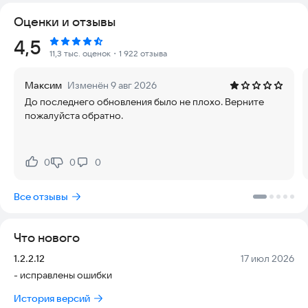
«игра против бота».
Оценки и отзывы
Нарды на двоих – это игра для двух игроков, где у каждого
игрока есть пятнадцать фигур, которые перемещаются
Рейтинг:
4,5
между двадцатью четырьмя треугольниками (очками) в
11,3 тыс. оценок
・1 922 отзыва
соответствии с броском двух костей. Цель игры состоит в
том, чтобы первым переместить все свои пятнадцать шашек.
Максим
Изменён 9 авг 2026
Существует два вида – длинные нарды или короткие нарды
До последнего обновления было не плохо. Верните
(также известны как американка). К счастью, в нашем
пожалуйста обратно.
приложении Вы можете играть как длинные нарды онлайн
бесплатно так и в короткие нарды оффлайн бесплатно.
Выбрав нарды длинные онлайн бесплатно, Вы будете играть
по сети с реальными игроками. Это могут быть Ваши друзья
0
0
0
Нравится:
Не нравится:
или другие пользователи, выбранные случайным образом.
Выбрав режим нарды без интернета, Вам предстоит
Все отзывы
сразиться со специально обученным ботом и его
искусственным интеллектом. Данная опция – отличное
решение для самостоятельных тренировок! Ведь несмотря
Что нового
на то, что, по задумке, предназначены нарды для двоих, Вы
можете играть в нее в одиночку, и не тратить время на
Версия:
Дата:
1.2.2.12
17 июл 2026
поиски второго игрока.
- исправлены ошибки
Приложение позволяет играть в нарды бесплатно, включая
нарды онлайн длинные на русском. При этом наше
История версий