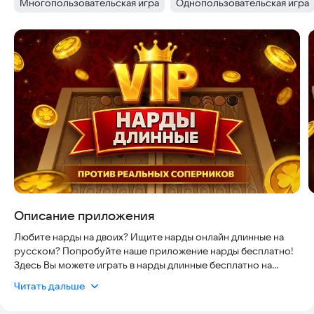
Многопользовательская игра
Однопользовательская игра
Тег
:
Тег
:
Скриншоты
Описание приложения
Любите нарды на двоих? Ищите нарды онлайн длинные на
русском? Попробуйте наше приложение нарды бесплатно!
Здесь Вы можете играть в нарды длинные бесплатно на
русском онлайн. В приложении также доступны нарды без
Читать дальше
интернета, т.е. нарды оффлайн бесплатно и без пробного
периода! Также, в игре нарды для двоих доступен режим