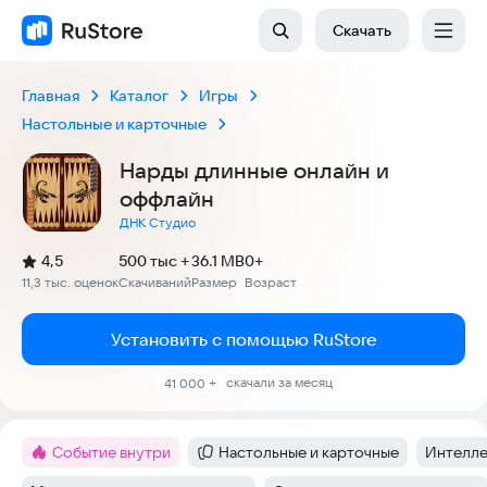
Скачать
Главная
Каталог
Игры
Настольные и карточные
Нарды длинные онлайн и
оффлайн
ДНК Студио
(
)
4,5
500 тыс +
36.1 MB
0+
Рейтинг:
11,3 тыс. оценок
Скачиваний
Размер
Возраст
:
:
:
Установить с помощью RuStore
скачали за месяц
41 000 +
Событие внутри
Настольные и карточные
Интелле
Метка
:
Категория
:
Тег
: