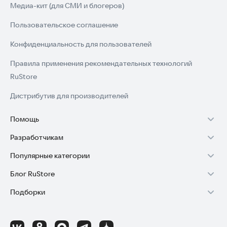
Медиа-кит (для СМИ и блогеров)
Пользовательское соглашение
Конфиденциальность для пользователей
Правила применения рекомендательных технологий
RuStore
Дистрибутив для производителей
Помощь
Разработчикам
Установка RuStore на TV
Популярные категории
Зарабатывать с RuStore
Установка RuStore на телефон
Блог RuStore
Игры для Android
Стать разработчиком
Установка RuStore в машину
Подборки
Обзоры игр для Android 2025
Приложения банков
Доступ к RuStore Консоль
Помощь пользователям RuStore
Игровой набор
Обзоры мобильных приложений 2025
Государственные
RuStore SDK (документация)
Покупки и возвраты