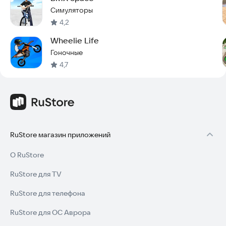
Симуляторы
4,2
Wheelie Life
Гоночные
4,7
RuStore магазин приложений
О RuStore
RuStore для TV
RuStore для телефона
RuStore для ОС Аврора