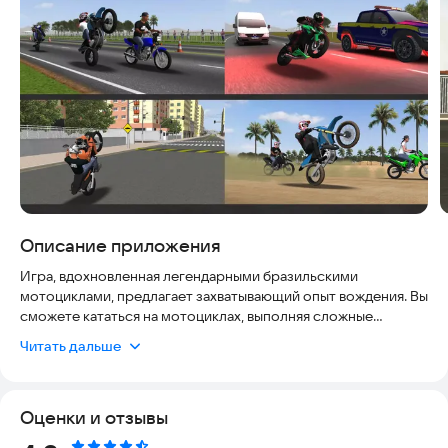
Описание приложения
Игра, вдохновленная легендарными бразильскими
мотоциклами, предлагает захватывающий опыт вождения. Вы
сможете кататься на мотоциклах, выполняя сложные
маневры: рулевое управление, срезание поворотов, дрифт и
Читать дальше
размытие. В игре доступны специальные режимы доставки и
вызова, что добавляет разнообразия геймплею.
Оценки и отзывы
Вы можете полностью настроить своего гонщика, выбирая
персонажей, шлемы и очки. Также доступна глубокая