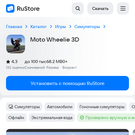
Скачать
Главная
Каталог
Игры
Симуляторы
Moto Wheelie 3D
(
)
4,3
до 100 тыс
68.2 MB
0+
Рейтинг:
132 оценки
Скачиваний
Размер
Возраст
:
:
:
Установить с помощью RuStore
Симуляторы
Автомобили
Гоночные симуляторы
О
Категория
:
Тег
:
Тег
:
Т
Офлайн
Экстремальная езда
Проверено вручную и а
Тег
:
Тег
:
Тег
:
Скриншоты