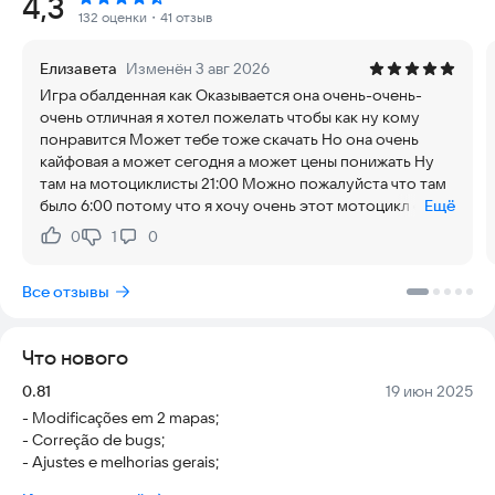
Рейтинг:
4,3
персонализация мотоцикла: меняйте выхлопные трубы, цвет,
132 оценки
・41 отзыв
зеркала заднего вида и многое другое, чтобы создать
уникальный образ.
Елизавета
Изменён 3 авг 2026
Игра обалденная как Оказывается она очень-очень-
Игра разработана с учетом современных требований к
очень отличная я хотел пожелать чтобы как ну кому
безопасности и удобству. Она работает стабильно на
понравится Может тебе тоже скачать Но она очень
большинстве устройств, обеспечивая плавный игровой
кайфовая а может сегодня а может цены понижать Ну
процесс без задержек. Режимы игры продуманы так, чтобы
там на мотоциклисты 21:00 Можно пожалуйста что там
даже новички могли быстро освоить управление, а опытные
было 6:00 потому что я хочу очень этот мотоцикл он
Ещё
игроки нашли вызов. Актуальность контента
мне очень-очень нравится это ну цена 21 00 и ещё один
поддерживается регулярными обновлениями, а простота
0
1
0
Нравится:
Не нравится:
ноль Я бы удел
интерфейса позволяет начать играть сразу после установки.
Все отзывы
Попробуйте установить игру и ощутите драйв бразильских
улиц прямо на своем устройстве.
Что нового
Версия:
Дата:
0.81
19 июн 2025
- Modificações em 2 mapas;
- Correção de bugs;
- Ajustes e melhorias gerais;